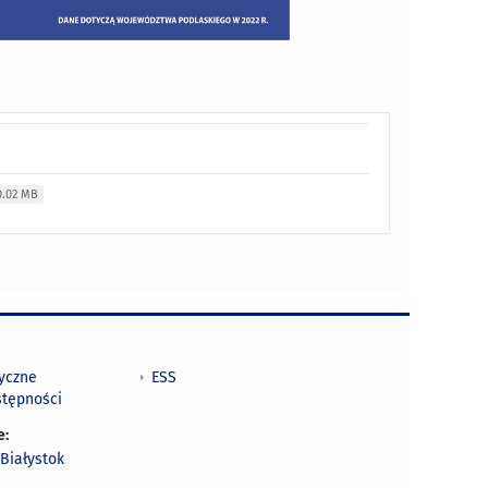
0.02 MB
tyczne
ESS
stępności
e:
Białystok