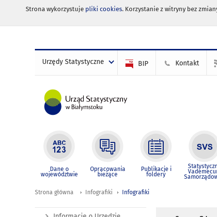
Strona wykorzystuje
pliki cookies
. Korzystanie z witryny bez zmi
Urzędy Statystyczne
Kontakt
BIP
Statystycz
Dane o
Opracowania
Publikacje i
Vademec
województwie
bieżące
foldery
Samorządo
Strona główna
Infografiki
Infografiki
Informacje o Urzędzie