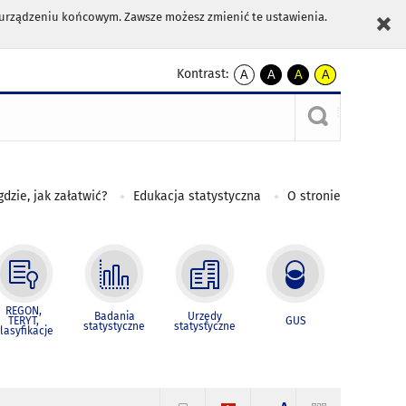
m urządzeniu końcowym. Zawsze możesz zmienić te ustawienia.
Kontrast:
A
A
A
A
kontrast
kontrast
kontrast
kontrast
domyślny
biały
żółty
czarny
tekst
tekst
tekst
na
na
na
czarnym
czarnym
żółtym
gdzie, jak załatwić?
Edukacja statystyczna
O stronie
REGON,
Badania
Urzędy
TERYT,
GUS
statystyczne
statystyczne
lasyfikacje