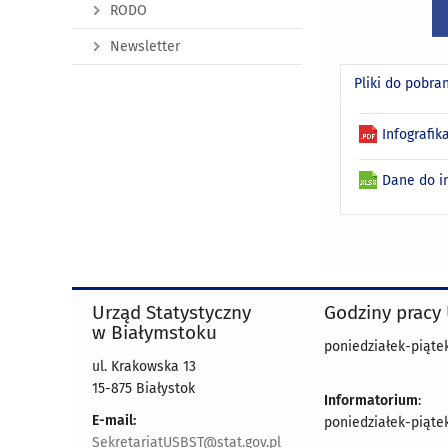
RODO
Newsletter
Pliki do pobra
Infografik
Dane do in
Urząd Statystyczny
Godziny pracy
w Białymstoku
poniedziałek-piątek 
ul. Krakowska 13
15-875 Białystok
Informatorium
:
E-mail:
poniedziałek-piątek 
SekretariatUSBST@stat.gov.pl