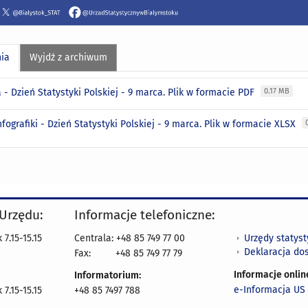
nia
Wyjdź z archiwum
a - Dzień Statystyki Polskiej - 9 marca. Plik w formacie PDF
0.17 MB
fografiki - Dzień Statystyki Polskiej - 9 marca. Plik w formacie XLSX
 Urzędu:
Informacje telefoniczne:
Urzędy statys
7.15-15.15
Centrala: +48 85 749 77 00
Deklaracja do
Fax:
+48 85 749 77 79
Informacje onlin
Informatorium:
e-Informacja US 
7.15-15.15
+48 85 7497 788