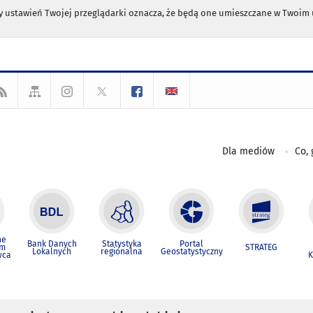
any ustawień Twojej przeglądarki oznacza, że będą one umieszczane w Twoi
Dla mediów
Co, 
ne
Bank Danych
Statystyka
Portal
um
STRATEG
Lokalnych
regionalna
Geostatystyczny
wca
K