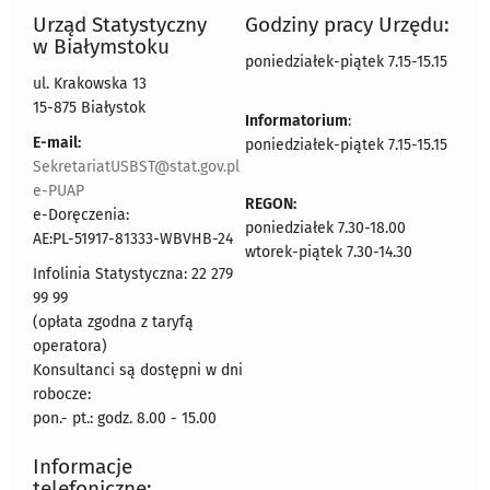
Urząd Statystyczny
Godziny pracy Urzędu:
w Białymstoku
poniedziałek-piątek 7.15-15.15
ul. Krakowska 13
15-875 Białystok
Informatorium
:
E-mail:
poniedziałek-piątek 7.15-15.15
SekretariatUSBST@stat.gov.pl
e-PUAP
REGON:
e-Doręczenia:
poniedziałek 7.30-18.00
AE:PL-51917-81333-WBVHB-24
wtorek-piątek 7.30-14.30
Infolinia Statystyczna: 22 279
99 99
(opłata zgodna z taryfą
operatora)
Konsultanci są dostępni w dni
robocze:
pon.- pt.: godz. 8.00 - 15.00
Informacje
telefoniczne: