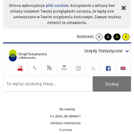
Strona wykorzystuje
pliki cookies
. Korzystanie z witryny bez
zmiany ustawień Twojej przeglądarki oznacza, że będą one
umieszczane w Twoim urządzeniu końcowym. Zawsze możesz
zmienić te ustawienia.
Kontrast:
A
A
A
A
kontrast
kontrast
kontrast
kontra
domyślny
biały
żółty
czarny
Urzędy Statystyczne
tekst
tekst
tekst
na
na
na
czarnym
czarnym
żółtym
Dla mediów
Co, gdzie, jak załatwić?
Edukacja statystyczna
O stronie