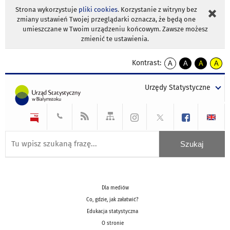
Strona wykorzystuje
pliki cookies
. Korzystanie z witryny bez
zmiany ustawień Twojej przeglądarki oznacza, że będą one
umieszczane w Twoim urządzeniu końcowym. Zawsze możesz
zmienić te ustawienia.
Kontrast:
A
A
A
A
kontrast
kontrast
kontrast
kontra
domyślny
biały
żółty
czarny
Urzędy Statystyczne
tekst
tekst
tekst
na
na
na
czarnym
czarnym
żółtym
Dla mediów
Co, gdzie, jak załatwić?
Edukacja statystyczna
O stronie