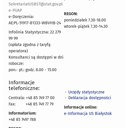
SekretariatUSBST@stat.gov.pl
e-PUAP
REGON:
e-Doręczenia:
poniedziałek 7.30-18.00
AE:PL-51917-81333-WBVHB-24
wtorek-piątek 7.30-14.30
Infolinia Statystyczna: 22 279
99 99
(opłata zgodna z taryfą
operatora)
Konsultanci są dostępni w dni
robocze:
pon.- pt.: godz. 8.00 - 15.00
Informacje
telefoniczne:
Urzędy statystyczne
Deklaracja dostępności
Centrala: +48 85 749 77 00
Fax:
+48 85 749 77 79
Informacje online:
Informatorium:
e-Informacja US Białystok
+48 85 7497 788