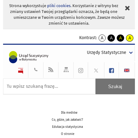
Strona wykorzystuje
pliki cookies
. Korzystanie z witryny bez
zmiany ustawień Twojej przeglądarki oznacza, że będą one
umieszczane w Twoim urządzeniu końcowym. Zawsze możesz
zmienić te ustawienia.
Kontrast:
A
A
A
A
kontrast
kontrast
kontrast
kontra
domyślny
biały
żółty
czarny
Urzędy Statystyczne
tekst
tekst
tekst
na
na
na
czarnym
czarnym
żółtym
Dla mediów
Co, gdzie, jak załatwić?
Edukacja statystyczna
O stronie