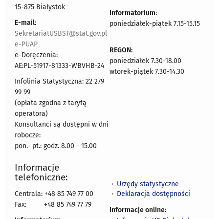
15-875 Białystok
Informatorium
:
E-mail:
poniedziałek-piątek 7.15-15.15
SekretariatUSBST@stat.gov.pl
e-PUAP
REGON:
e-Doręczenia:
poniedziałek 7.30-18.00
AE:PL-51917-81333-WBVHB-24
wtorek-piątek 7.30-14.30
Infolinia Statystyczna: 22 279
99 99
(opłata zgodna z taryfą
operatora)
Konsultanci są dostępni w dni
robocze:
pon.- pt.: godz. 8.00 - 15.00
Informacje
telefoniczne:
Urzędy statystyczne
Deklaracja dostępności
Centrala: +48 85 749 77 00
Fax:
+48 85 749 77 79
Informacje online: