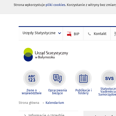
Strona wykorzystuje
pliki cookies
. Korzystanie z witryny bez zmi
Urzędy Statystyczne
Kontakt
BIP
Statystycz
Dane o
Opracowania
Publikacje i
Vademec
województwie
bieżące
foldery
Samorządo
Strona główna
Kalendarium
Informacje o Urzędzie