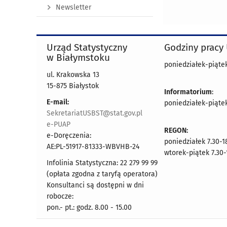
Newsletter
Urząd Statystyczny
Godziny pracy
w Białymstoku
poniedziałek-piątek 
ul. Krakowska 13
15-875 Białystok
Informatorium
:
E-mail:
poniedziałek-piątek 
SekretariatUSBST@stat.gov.pl
e-PUAP
REGON:
e-Doręczenia:
poniedziałek 7.30-1
AE:PL-51917-81333-WBVHB-24
wtorek-piątek 7.30-
Infolinia Statystyczna: 22 279 99 99
(opłata zgodna z taryfą operatora)
Konsultanci są dostępni w dni
robocze:
pon.- pt.: godz. 8.00 - 15.00