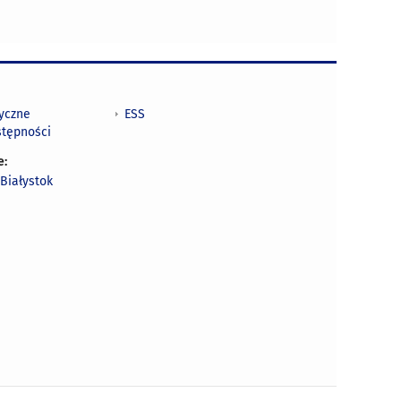
tyczne
ESS
stępności
e:
Białystok