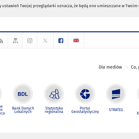
any ustawień Twojej przeglądarki oznacza, że będą one umieszczane w Twoi
Dla mediów
Co, 
ne
Bank Danych
Statystyka
Portal
um
STRATEG
Lokalnych
regionalna
Geostatystyczny
wca
K