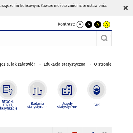
m urządzeniu końcowym. Zawsze możesz zmienić te ustawienia.
Kontrast:
A
A
A
A
kontrast
kontrast
kontrast
kontrast
domyślny
biały
żółty
czarny
tekst
tekst
tekst
na
na
na
czarnym
czarnym
żółtym
gdzie, jak załatwić?
Edukacja statystyczna
O stronie
REGON,
Badania
Urzędy
TERYT,
GUS
statystyczne
statystyczne
lasyfikacje