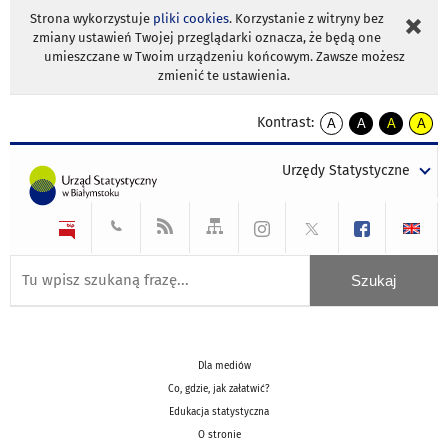
Strona wykorzystuje
pliki cookies
. Korzystanie z witryny bez
zmiany ustawień Twojej przeglądarki oznacza, że będą one
umieszczane w Twoim urządzeniu końcowym. Zawsze możesz
zmienić te ustawienia.
Kontrast:
A
A
A
A
kontrast
kontrast
kontrast
kontra
domyślny
biały
żółty
czarny
Urzędy Statystyczne
tekst
tekst
tekst
na
na
na
czarnym
czarnym
żółtym
Dla mediów
Co, gdzie, jak załatwić?
Edukacja statystyczna
O stronie