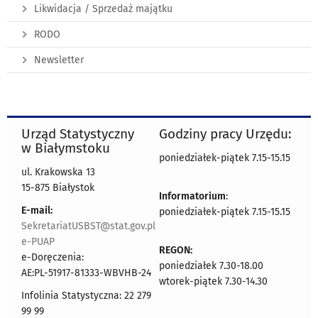
Likwidacja / Sprzedaż majątku
RODO
Newsletter
Urząd Statystyczny
Godziny pracy Urzędu:
w Białymstoku
poniedziałek-piątek 7.15-15.15
ul. Krakowska 13
15-875 Białystok
Informatorium
:
E-mail:
poniedziałek-piątek 7.15-15.15
SekretariatUSBST@stat.gov.pl
e-PUAP
REGON:
e-Doręczenia:
poniedziałek 7.30-18.00
AE:PL-51917-81333-WBVHB-24
wtorek-piątek 7.30-14.30
Infolinia Statystyczna: 22 279
99 99