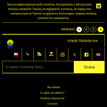
Strona wykorzystuje
pliki cookies
. Korzystanie z witryny bez
zmiany ustawień Twojej przeglądarki oznacza, że będą one
umieszczane w Twoim urządzeniu końcowym. Zawsze możesz
zmienić te ustawienia.
Kontrast:
A
A
A
A
kontrast
kontrast
kontrast
kontra
domyślny
biały
żółty
czarny
Urzędy Statystyczne
tekst
tekst
tekst
na
na
na
czarnym
czarnym
żółtym
Dla mediów
Co, gdzie, jak załatwić?
Edukacja statystyczna
O stronie