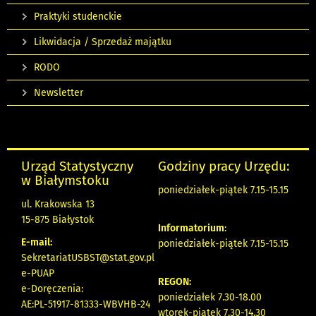
Praktyki studenckie
Likwidacja / Sprzedaż majątku
RODO
Newsletter
Urząd Statystyczny
Godziny pracy Urzędu:
w Białymstoku
poniedziałek-piątek 7.15-15.15
ul. Krakowska 13
15-875 Białystok
Informatorium
:
E-mail:
poniedziałek-piątek 7.15-15.15
SekretariatUSBST@stat.gov.pl
e-PUAP
REGON:
e-Doręczenia:
poniedziałek 7.30-18.00
AE:PL-51917-81333-WBVHB-24
wtorek-piątek 7.30-14.30