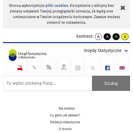
Strona wykorzystuje
pliki cookies
. Korzystanie z witryny bez
zmiany ustawień Twojej przeglądarki oznacza, że będą one
umieszczane w Twoim urządzeniu końcowym. Zawsze możesz
zmienić te ustawienia.
Kontrast:
A
A
A
A
kontrast
kontrast
kontrast
kontra
domyślny
biały
żółty
czarny
Urzędy Statystyczne
tekst
tekst
tekst
na
na
na
czarnym
czarnym
żółtym
Dla mediów
Co, gdzie, jak załatwić?
Edukacja statystyczna
O stronie