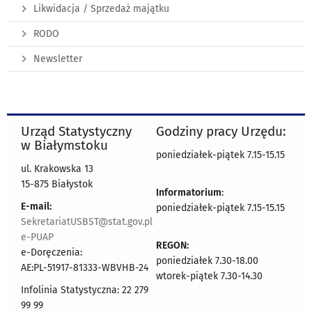
Likwidacja / Sprzedaż majątku
RODO
Newsletter
Urząd Statystyczny
Godziny pracy Urzędu:
w Białymstoku
poniedziałek-piątek 7.15-15.15
ul. Krakowska 13
15-875 Białystok
Informatorium
:
E-mail:
poniedziałek-piątek 7.15-15.15
SekretariatUSBST@stat.gov.pl
e-PUAP
REGON:
e-Doręczenia:
poniedziałek 7.30-18.00
AE:PL-51917-81333-WBVHB-24
wtorek-piątek 7.30-14.30
Infolinia Statystyczna: 22 279
99 99