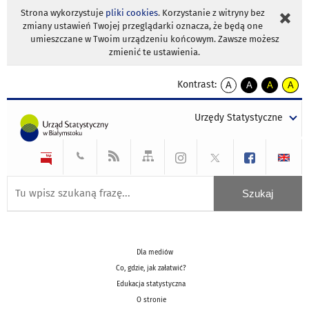
Strona wykorzystuje
pliki cookies
. Korzystanie z witryny bez
zmiany ustawień Twojej przeglądarki oznacza, że będą one
umieszczane w Twoim urządzeniu końcowym. Zawsze możesz
zmienić te ustawienia.
Kontrast:
A
A
A
A
kontrast
kontrast
kontrast
kontra
domyślny
biały
żółty
czarny
Urzędy Statystyczne
tekst
tekst
tekst
na
na
na
czarnym
czarnym
żółtym
Dla mediów
Co, gdzie, jak załatwić?
Edukacja statystyczna
O stronie