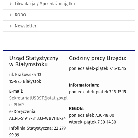
Likwidacja / Sprzedaż majątku
RODO
Newsletter
Urząd Statystyczny
Godziny pracy Urzędu:
w Białymstoku
poniedziałek-piątek 7.15-15.15
ul. Krakowska 13
15-875 Białystok
Informatorium
:
E-mail:
poniedziałek-piątek 7.15-15.15
SekretariatUSBST@stat.gov.pl
e-PUAP
REGON:
e-Doręczenia:
poniedziałek 7.30-18.00
AE:PL-51917-81333-WBVHB-24
wtorek-piątek 7.30-14.30
Infolinia Statystyczna: 22 279
99 99