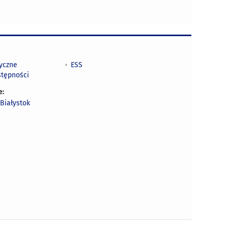
tyczne
ESS
stępności
e:
Białystok