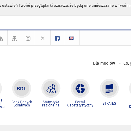
any ustawień Twojej przeglądarki oznacza, że będą one umieszczane w Twoi
Dla mediów
Co, 
ne
Bank Danych
Statystyka
Portal
um
STRATEG
Lokalnych
regionalna
Geostatystyczny
wca
K