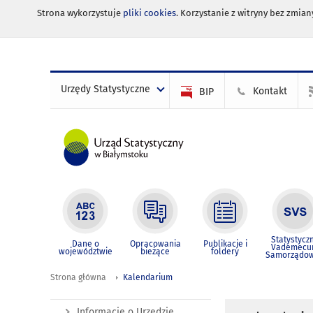
Strona wykorzystuje
pliki cookies
. Korzystanie z witryny bez zmi
Urzędy Statystyczne
Kontakt
BIP
Statystycz
Dane o
Opracowania
Publikacje i
Vademec
województwie
bieżące
foldery
Samorządo
Strona główna
Kalendarium
Informacje o Urzędzie