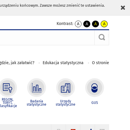
m urządzeniu końcowym. Zawsze możesz zmienić te ustawienia.
Kontrast:
A
A
A
A
kontrast
kontrast
kontrast
kontrast
domyślny
biały
żółty
czarny
tekst
tekst
tekst
na
na
na
czarnym
czarnym
żółtym
gdzie, jak załatwić?
Edukacja statystyczna
O stronie
REGON,
Badania
Urzędy
TERYT,
GUS
statystyczne
statystyczne
lasyfikacje