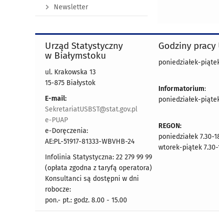
Newsletter
Urząd Statystyczny
Godziny pracy
w Białymstoku
poniedziałek-piątek 
ul. Krakowska 13
15-875 Białystok
Informatorium
:
E-mail:
poniedziałek-piątek 
SekretariatUSBST@stat.gov.pl
e-PUAP
REGON:
e-Doręczenia:
poniedziałek 7.30-1
AE:PL-51917-81333-WBVHB-24
wtorek-piątek 7.30-
Infolinia Statystyczna: 22 279 99 99
(opłata zgodna z taryfą operatora)
Konsultanci są dostępni w dni
robocze:
pon.- pt.: godz. 8.00 - 15.00