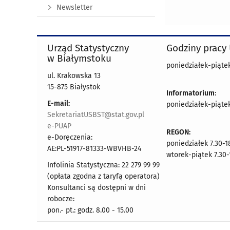
Newsletter
Urząd Statystyczny
Godziny pracy
w Białymstoku
poniedziałek-piątek 
ul. Krakowska 13
15-875 Białystok
Informatorium
:
E-mail:
poniedziałek-piątek 
SekretariatUSBST@stat.gov.pl
e-PUAP
REGON:
e-Doręczenia:
poniedziałek 7.30-1
AE:PL-51917-81333-WBVHB-24
wtorek-piątek 7.30-
Infolinia Statystyczna: 22 279 99 99
(opłata zgodna z taryfą operatora)
Konsultanci są dostępni w dni
robocze:
pon.- pt.: godz. 8.00 - 15.00