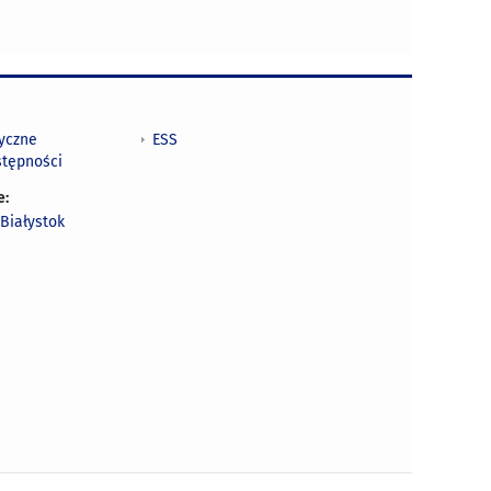
tyczne
ESS
stępności
e:
Białystok