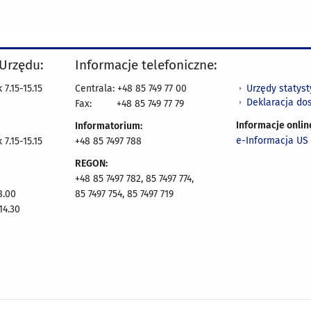
 Urzędu:
Informacje telefoniczne:
Urzędy statys
7.15-15.15
Centrala: +48 85 749 77 00
Deklaracja do
Fax:
+48 85 749 77 79
Informacje onlin
Informatorium:
e-Informacja US 
7.15-15.15
+48 85 7497 788
REGON:
+48 85 7497 782, 85 7497 774,
8.00
85 7497 754, 85 7497 719
14.30