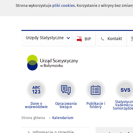
Strona wykorzystuje
pliki cookies
. Korzystanie z witryny bez zmi
Urzędy Statystyczne
Kontakt
BIP
Statystycz
Dane o
Opracowania
Publikacje i
Vademec
województwie
bieżące
foldery
Samorządo
Strona główna
Kalendarium
Informacje o Urzędzie