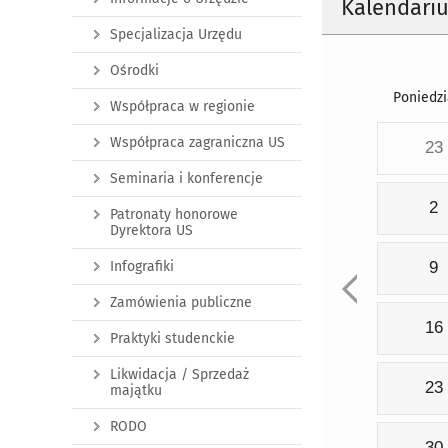
Kalendari
Specjalizacja Urzędu
Ośrodki
Poniedzi
Współpraca w regionie
Współpraca zagraniczna US
23
Seminaria i konferencje
2
Patronaty honorowe
Dyrektora US
Infografiki
9
Zamówienia publiczne
16
Praktyki studenckie
Likwidacja / Sprzedaż
23
majątku
RODO
30