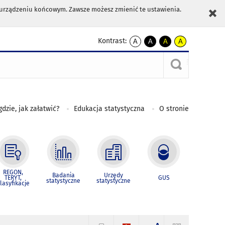
m urządzeniu końcowym. Zawsze możesz zmienić te ustawienia.
Kontrast:
A
A
A
A
kontrast
kontrast
kontrast
kontrast
domyślny
biały
żółty
czarny
tekst
tekst
tekst
na
na
na
czarnym
czarnym
żółtym
gdzie, jak załatwić?
Edukacja statystyczna
O stronie
REGON,
Badania
Urzędy
TERYT,
GUS
statystyczne
statystyczne
lasyfikacje