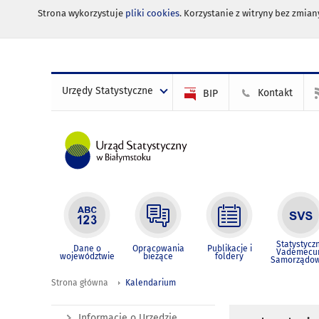
Strona wykorzystuje
pliki cookies
. Korzystanie z witryny bez zmi
Urzędy Statystyczne
Kontakt
BIP
Statystycz
Dane o
Opracowania
Publikacje i
Vademec
województwie
bieżące
foldery
Samorządo
Strona główna
Kalendarium
Informacje o Urzędzie