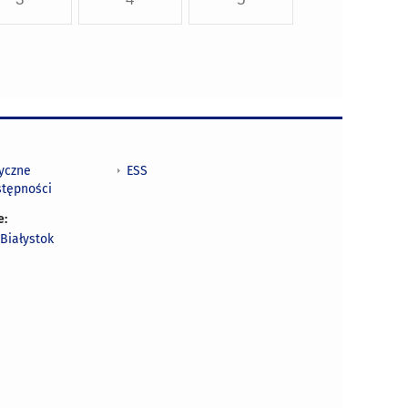
tyczne
ESS
stępności
e:
Białystok