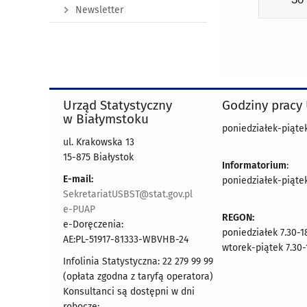
Newsletter
Urząd Statystyczny
Godziny pracy
w Białymstoku
poniedziałek-piątek 
ul. Krakowska 13
15-875 Białystok
Informatorium
:
E-mail:
poniedziałek-piątek 
SekretariatUSBST@stat.gov.pl
e-PUAP
REGON:
e-Doręczenia:
poniedziałek 7.30-1
AE:PL-51917-81333-WBVHB-24
wtorek-piątek 7.30-
Infolinia Statystyczna: 22 279 99 99
(opłata zgodna z taryfą operatora)
Konsultanci są dostępni w dni
robocze: