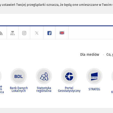
any ustawień Twojej przeglądarki oznacza, że będą one umieszczane w Twoi
Dla mediów
Co, 
ne
Bank Danych
Statystyka
Portal
um
STRATEG
Lokalnych
regionalna
Geostatystyczny
wca
K