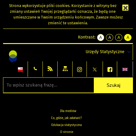
Strona wykorzystuje
pliki cookies
. Korzystanie z witryny bez
zmiany ustawień Twojej przeglądarki oznacza, że będą one
umieszczane w Twoim urządzeniu końcowym. Zawsze możesz
zmienić te ustawienia.
Kontrast:
A
A
A
A
kontrast
kontrast
kontrast
kontra
domyślny
biały
żółty
czarny
Urzędy Statystyczne
tekst
tekst
tekst
na
na
na
czarnym
czarnym
żółtym
Dla mediów
Co, gdzie, jak załatwić?
Edukacja statystyczna
O stronie