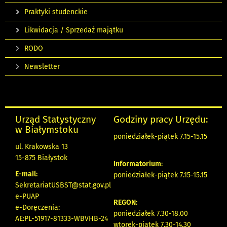
Praktyki studenckie
Likwidacja / Sprzedaż majątku
RODO
Newsletter
Urząd Statystyczny
Godziny pracy Urzędu:
w Białymstoku
poniedziałek-piątek 7.15-15.15
ul. Krakowska 13
15-875 Białystok
Informatorium
:
E-mail:
poniedziałek-piątek 7.15-15.15
SekretariatUSBST@stat.gov.pl
e-PUAP
REGON:
e-Doręczenia:
poniedziałek 7.30-18.00
AE:PL-51917-81333-WBVHB-24
wtorek-piątek 7.30-14.30