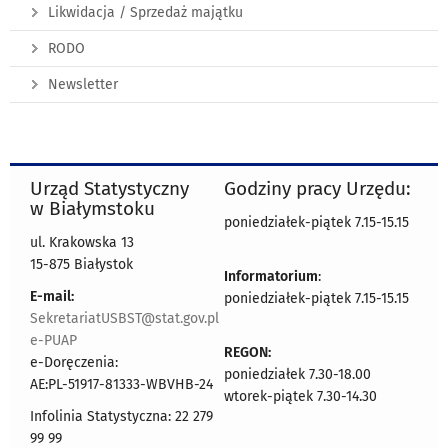
Likwidacja / Sprzedaż majątku
RODO
Newsletter
Urząd Statystyczny
Godziny pracy Urzędu:
w Białymstoku
poniedziałek-piątek 7.15-15.15
ul. Krakowska 13
15-875 Białystok
Informatorium
:
E-mail:
poniedziałek-piątek 7.15-15.15
SekretariatUSBST@stat.gov.pl
e-PUAP
REGON:
e-Doręczenia:
poniedziałek 7.30-18.00
AE:PL-51917-81333-WBVHB-24
wtorek-piątek 7.30-14.30
Infolinia Statystyczna: 22 279
99 99