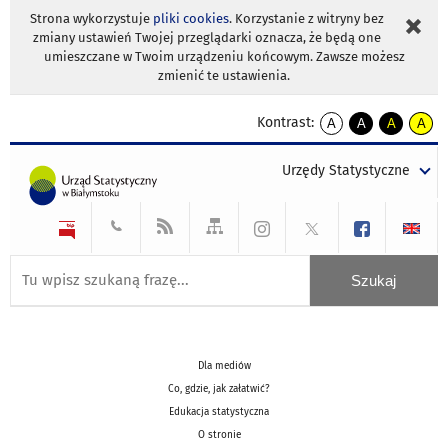
Strona wykorzystuje
pliki cookies
. Korzystanie z witryny bez
zmiany ustawień Twojej przeglądarki oznacza, że będą one
umieszczane w Twoim urządzeniu końcowym. Zawsze możesz
zmienić te ustawienia.
Kontrast:
A
A
A
A
kontrast
kontrast
kontrast
kontra
domyślny
biały
żółty
czarny
Urzędy Statystyczne
tekst
tekst
tekst
na
na
na
czarnym
czarnym
żółtym
Dla mediów
Co, gdzie, jak załatwić?
Edukacja statystyczna
O stronie