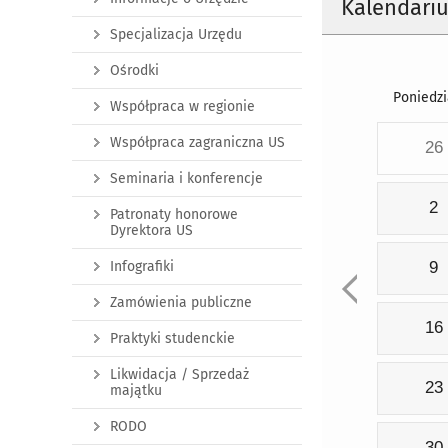
Kalendari
Specjalizacja Urzędu
Ośrodki
Poniedzi
Współpraca w regionie
Współpraca zagraniczna US
26
Seminaria i konferencje
2
Patronaty honorowe
Dyrektora US
Infografiki
9
Zamówienia publiczne
16
Praktyki studenckie
Likwidacja / Sprzedaż
23
majątku
RODO
30