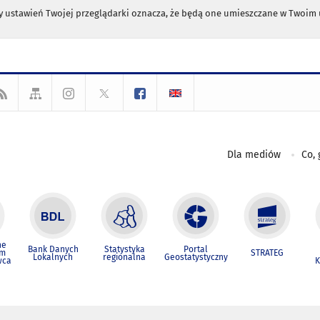
any ustawień Twojej przeglądarki oznacza, że będą one umieszczane w Twoi
Dla mediów
Co, 
ne
Bank Danych
Statystyka
Portal
um
STRATEG
Lokalnych
regionalna
Geostatystyczny
wca
K