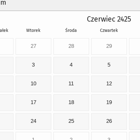
um
Czerwiec 2425
ałek
Wtorek
Środa
Czwartek
27
28
29
3
4
5
10
11
12
17
18
19
24
25
26
1
2
3