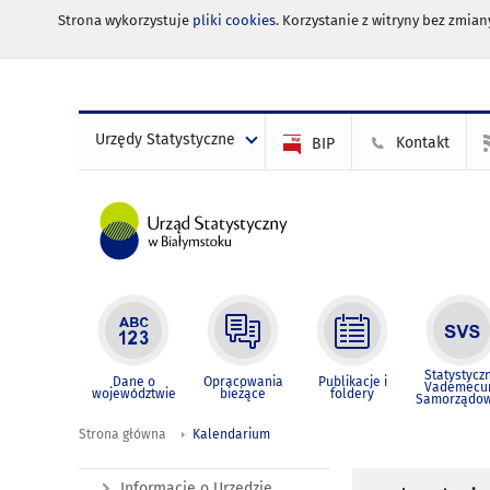
Strona wykorzystuje
pliki cookies
. Korzystanie z witryny bez zmi
Urzędy Statystyczne
Kontakt
BIP
Statystycz
Dane o
Opracowania
Publikacje i
Vademec
województwie
bieżące
foldery
Samorządo
Strona główna
Kalendarium
Informacje o Urzędzie