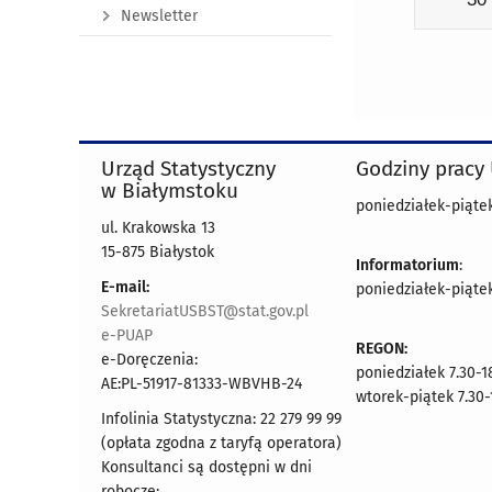
Newsletter
Urząd Statystyczny
Godziny pracy
w Białymstoku
poniedziałek-piątek 
ul. Krakowska 13
15-875 Białystok
Informatorium
:
E-mail:
poniedziałek-piątek 
SekretariatUSBST@stat.gov.pl
e-PUAP
REGON:
e-Doręczenia:
poniedziałek 7.30-1
AE:PL-51917-81333-WBVHB-24
wtorek-piątek 7.30-
Infolinia Statystyczna: 22 279 99 99
(opłata zgodna z taryfą operatora)
Konsultanci są dostępni w dni
robocze: