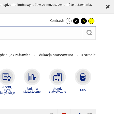
m urządzeniu końcowym. Zawsze możesz zmienić te ustawienia.
Kontrast:
A
A
A
A
kontrast
kontrast
kontrast
kontrast
domyślny
biały
żółty
czarny
tekst
tekst
tekst
na
na
na
czarnym
czarnym
żółtym
gdzie, jak załatwić?
Edukacja statystyczna
O stronie
REGON,
Badania
Urzędy
TERYT,
GUS
statystyczne
statystyczne
lasyfikacje