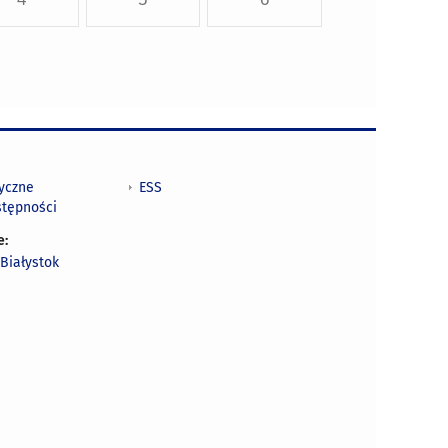
tyczne
ESS
stępności
e:
Białystok