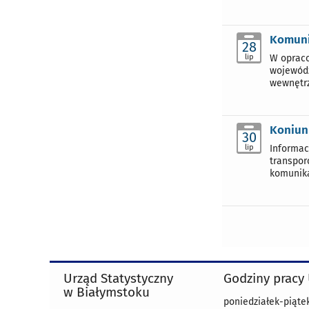
Komuni
28
lip
W opraco
wojewódz
wewnętr
Koniun
30
lip
Informac
transpor
komunika
Urząd Statystyczny
Godziny pracy
w Białymstoku
poniedziałek-piątek 