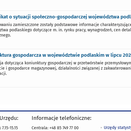
kat o sytuacji społeczno-gospodarczej województwa podla
waniu zamieszczone zostały podstawowe informacje charakteryzujące
twa podlaskiego dotyczące m. in. rynku pracy, wynagrodzeń, cen detal
znego.
ktura gospodarcza w województwie podlaskim w lipcu 2025
ja dotycząca koniunktury gospodarczej w przetwórstwie przemysłowym
cie i gospodarce magazynowej, działalności związanej z zakwaterowan
cji.
 Urzędu:
Informacje telefoniczne:
Urzędy statys
7.15-15.15
Centrala: +48 85 749 77 00