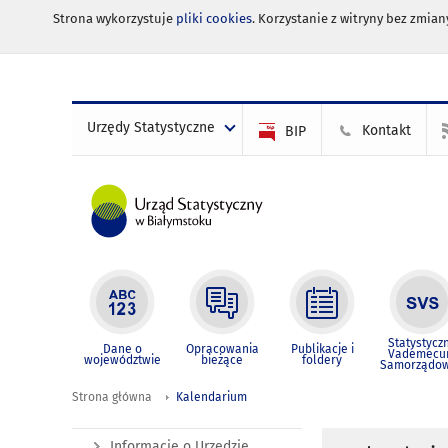
Strona wykorzystuje
pliki cookies
. Korzystanie z witryny bez zmi
Urzędy Statystyczne
Kontakt
BIP
Statystycz
Dane o
Opracowania
Publikacje i
Vademec
województwie
bieżące
foldery
Samorządo
Strona główna
Kalendarium
Informacje o Urzędzie