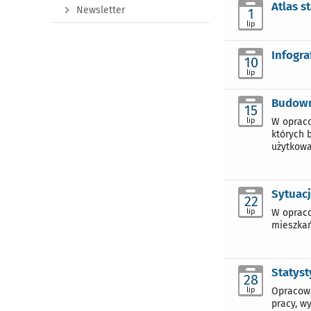
Atlas s
Newsletter
1
lip
Infogra
10
lip
Budown
15
lip
W opraco
których 
użytkowa
Sytuacj
22
lip
W opraco
mieszkań
Statyst
28
lip
Opracowa
pracy, w