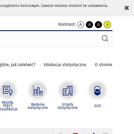
m urządzeniu końcowym. Zawsze możesz zmienić te ustawienia.
Kontrast:
A
A
A
A
kontrast
kontrast
kontrast
kontrast
domyślny
biały
żółty
czarny
tekst
tekst
tekst
na
na
na
czarnym
czarnym
żółtym
gdzie, jak załatwić?
Edukacja statystyczna
O stronie
REGON,
Badania
Urzędy
TERYT,
GUS
statystyczne
statystyczne
lasyfikacje