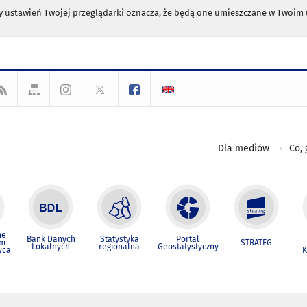
any ustawień Twojej przeglądarki oznacza, że będą one umieszczane w Twoi
Dla mediów
Co, 
ne
Bank Danych
Statystyka
Portal
um
STRATEG
Lokalnych
regionalna
Geostatystyczny
wca
K