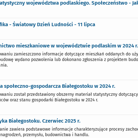
tatystyczny województwa podlaskiego. Społeczeństwo - Jak
fika - Światowy Dzień Ludności - 11 lipca
ictwo mieszkaniowe w województwie podlaskim w 2024 r
waniu zamieszczono informacje dotyczące mieszkań oddanych do użyt
budowę wydano pozwolenia lub dokonano zgłoszenia z projektem bud
nia.
a społeczno-gospodarcza Białegostoku w 2024 r.
waniu został przedstawiony obszerny materiał statystyczny dotyczący
ców oraz stanu gospodarki Białegostoku w 2024 r.
yka Białegostoku. Czerwiec 2025 r.
nie zawiera podstawowe informacje charakteryzujące procesy zachodz
ynagrodzeń, przemysłu, budownictwa i handlu.