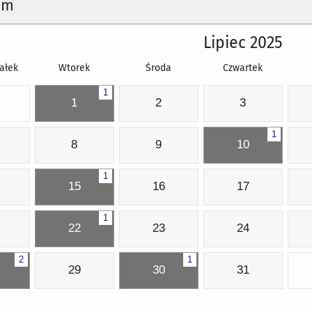
um
Lipiec 2025
ałek
Wtorek
Środa
Czwartek
1
1
2
3
1
8
9
10
1
15
16
17
1
22
23
24
2
1
29
30
31