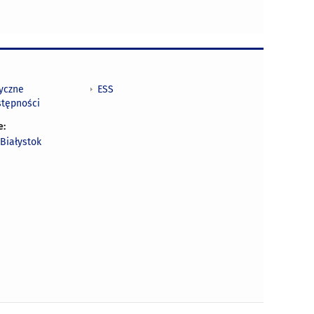
tyczne
ESS
stępności
e:
Białystok