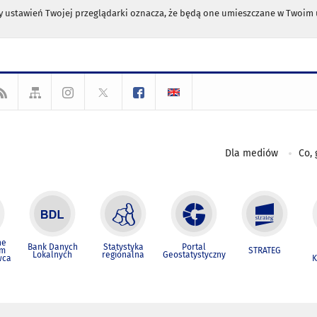
any ustawień Twojej przeglądarki oznacza, że będą one umieszczane w Twoi
Dla mediów
Co, 
ne
Bank Danych
Statystyka
Portal
um
STRATEG
Lokalnych
regionalna
Geostatystyczny
wca
K