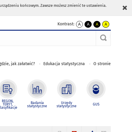
m urządzeniu końcowym. Zawsze możesz zmienić te ustawienia.
Kontrast:
A
A
A
A
kontrast
kontrast
kontrast
kontrast
domyślny
biały
żółty
czarny
tekst
tekst
tekst
na
na
na
czarnym
czarnym
żółtym
gdzie, jak załatwić?
Edukacja statystyczna
O stronie
REGON,
Badania
Urzędy
TERYT,
GUS
statystyczne
statystyczne
lasyfikacje