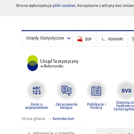
Strona wykorzystuje
pliki cookies
. Korzystanie z witryny bez zmi
Urzędy Statystyczne
Kontakt
BIP
Statystycz
Dane o
Opracowania
Publikacje i
Vademec
województwie
bieżące
foldery
Samorządo
Strona główna
Kalendarium
Informacje o Urzędzie