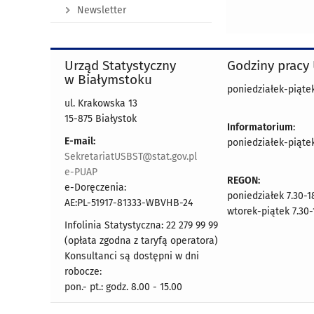
Newsletter
Urząd Statystyczny
Godziny pracy
w Białymstoku
poniedziałek-piątek 
ul. Krakowska 13
15-875 Białystok
Informatorium
:
E-mail:
poniedziałek-piątek 
SekretariatUSBST@stat.gov.pl
e-PUAP
REGON:
e-Doręczenia:
poniedziałek 7.30-1
AE:PL-51917-81333-WBVHB-24
wtorek-piątek 7.30-
Infolinia Statystyczna: 22 279 99 99
(opłata zgodna z taryfą operatora)
Konsultanci są dostępni w dni
robocze:
pon.- pt.: godz. 8.00 - 15.00