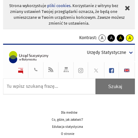
Strona wykorzystuje
pliki cookies
. Korzystanie z witryny bez
zmiany ustawień Twojej przeglądarki oznacza, że będą one
umieszczane w Twoim urządzeniu końcowym. Zawsze możesz
zmienić te ustawienia.
Kontrast:
A
A
A
A
kontrast
kontrast
kontrast
kontra
domyślny
biały
żółty
czarny
Urzędy Statystyczne
tekst
tekst
tekst
na
na
na
czarnym
czarnym
żółtym
Dla mediów
Co, gdzie, jak załatwić?
Edukacja statystyczna
O stronie