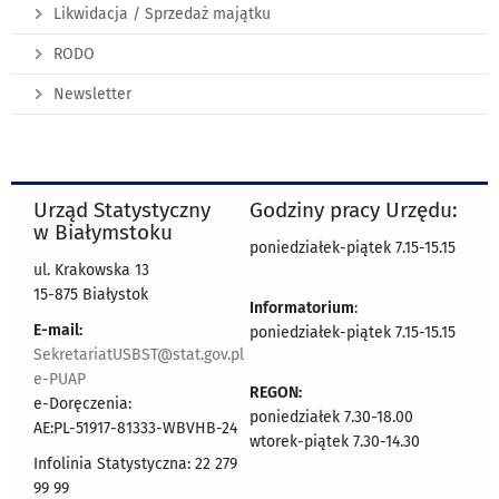
Likwidacja / Sprzedaż majątku
RODO
Newsletter
Urząd Statystyczny
Godziny pracy Urzędu:
w Białymstoku
poniedziałek-piątek 7.15-15.15
ul. Krakowska 13
15-875 Białystok
Informatorium
:
E-mail:
poniedziałek-piątek 7.15-15.15
SekretariatUSBST@stat.gov.pl
e-PUAP
REGON:
e-Doręczenia:
poniedziałek 7.30-18.00
AE:PL-51917-81333-WBVHB-24
wtorek-piątek 7.30-14.30
Infolinia Statystyczna: 22 279
99 99