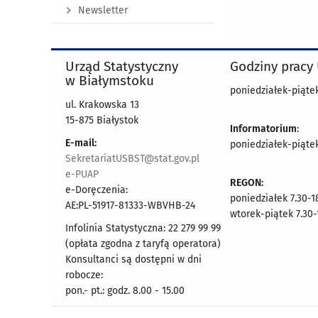
Newsletter
Urząd Statystyczny
Godziny pracy
w Białymstoku
poniedziałek-piątek 
ul. Krakowska 13
15-875 Białystok
Informatorium
:
E-mail:
poniedziałek-piątek 
SekretariatUSBST@stat.gov.pl
e-PUAP
REGON:
e-Doręczenia:
poniedziałek 7.30-1
AE:PL-51917-81333-WBVHB-24
wtorek-piątek 7.30-
Infolinia Statystyczna: 22 279 99 99
(opłata zgodna z taryfą operatora)
Konsultanci są dostępni w dni
robocze:
pon.- pt.: godz. 8.00 - 15.00