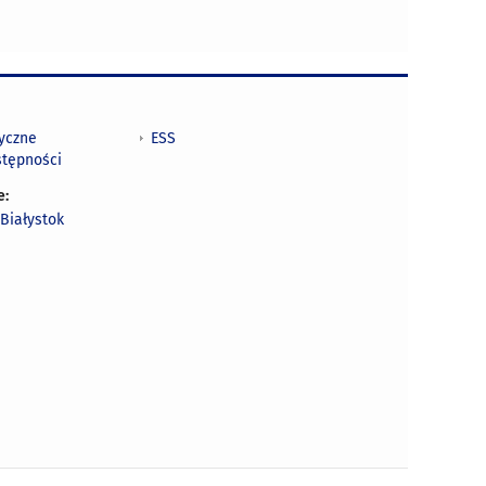
tyczne
ESS
stępności
e:
Białystok