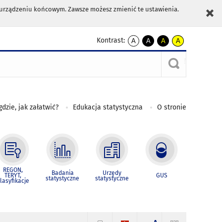
m urządzeniu końcowym. Zawsze możesz zmienić te ustawienia.
Kontrast:
A
A
A
A
kontrast
kontrast
kontrast
kontrast
domyślny
biały
żółty
czarny
tekst
tekst
tekst
na
na
na
czarnym
czarnym
żółtym
gdzie, jak załatwić?
Edukacja statystyczna
O stronie
REGON,
Badania
Urzędy
TERYT,
GUS
statystyczne
statystyczne
lasyfikacje