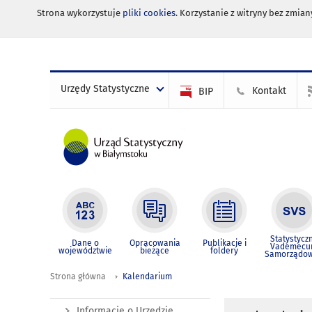
Strona wykorzystuje
pliki cookies
. Korzystanie z witryny bez zmi
Urzędy Statystyczne
Kontakt
BIP
Statystycz
Dane o
Opracowania
Publikacje i
Vademec
województwie
bieżące
foldery
Samorządo
Strona główna
Kalendarium
Informacje o Urzędzie