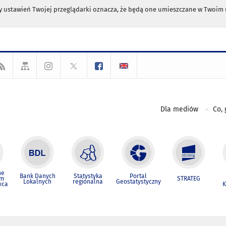
any ustawień Twojej przeglądarki oznacza, że będą one umieszczane w Twoi
Dla mediów
Co, 
ne
Bank Danych
Statystyka
Portal
um
STRATEG
Lokalnych
regionalna
Geostatystyczny
wca
K