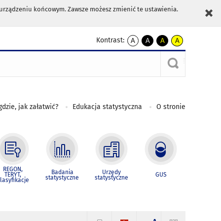
m urządzeniu końcowym. Zawsze możesz zmienić te ustawienia.
Kontrast:
A
A
A
A
kontrast
kontrast
kontrast
kontrast
domyślny
biały
żółty
czarny
tekst
tekst
tekst
na
na
na
czarnym
czarnym
żółtym
gdzie, jak załatwić?
Edukacja statystyczna
O stronie
REGON,
Badania
Urzędy
TERYT,
GUS
statystyczne
statystyczne
lasyfikacje