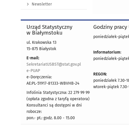
Newsletter
Urząd Statystyczny
Godziny pracy
w Białymstoku
poniedziałek-piątek 
ul. Krakowska 13
15-875 Białystok
Informatorium
:
E-mail:
poniedziałek-piątek 
SekretariatUSBST@stat.gov.pl
e-PUAP
REGON:
e-Doręczenia:
poniedziałek 7.30-1
AE:PL-51917-81333-WBVHB-24
wtorek-piątek 7.30-
Infolinia Statystyczna: 22 279 99 99
(opłata zgodna z taryfą operatora)
Konsultanci są dostępni w dni
robocze:
pon.- pt.: godz. 8.00 - 15.00