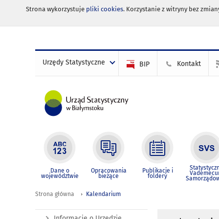
Strona wykorzystuje
pliki cookies
. Korzystanie z witryny bez zmi
Urzędy Statystyczne
Kontakt
BIP
Statystycz
Dane o
Opracowania
Publikacje i
Vademec
województwie
bieżące
foldery
Samorządo
Strona główna
Kalendarium
Informacje o Urzędzie