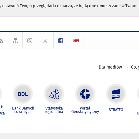
any ustawień Twojej przeglądarki oznacza, że będą one umieszczane w Twoi
Dla mediów
Co, 
ne
Bank Danych
Statystyka
Portal
um
STRATEG
Lokalnych
regionalna
Geostatystyczny
wca
K