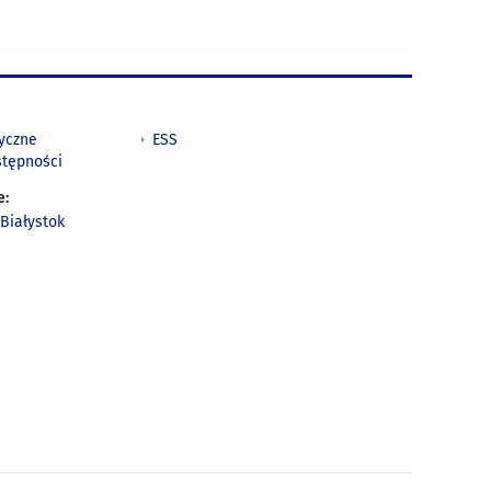
tyczne
ESS
stępności
e:
Białystok