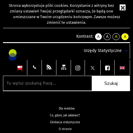
Strona wykorzystuje
pliki cookies
. Korzystanie z witryny bez
zmiany ustawień Twojej przeglądarki oznacza, że będą one
umieszczane w Twoim urządzeniu końcowym. Zawsze możesz
zmienić te ustawienia.
Kontrast:
A
A
A
A
kontrast
kontrast
kontrast
kontra
domyślny
biały
żółty
czarny
Urzędy Statystyczne
tekst
tekst
tekst
na
na
na
czarnym
czarnym
żółtym
Dla mediów
Co, gdzie, jak załatwić?
Edukacja statystyczna
O stronie