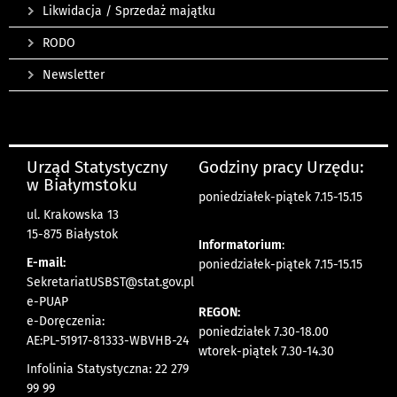
Likwidacja / Sprzedaż majątku
RODO
Newsletter
Urząd Statystyczny
Godziny pracy Urzędu:
w Białymstoku
poniedziałek-piątek 7.15-15.15
ul. Krakowska 13
15-875 Białystok
Informatorium
:
E-mail:
poniedziałek-piątek 7.15-15.15
SekretariatUSBST@stat.gov.pl
e-PUAP
REGON:
e-Doręczenia:
poniedziałek 7.30-18.00
AE:PL-51917-81333-WBVHB-24
wtorek-piątek 7.30-14.30
Infolinia Statystyczna: 22 279
99 99