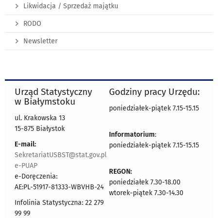
Likwidacja / Sprzedaż majątku
RODO
Newsletter
Urząd Statystyczny
Godziny pracy Urzędu:
w Białymstoku
poniedziałek-piątek 7.15-15.15
ul. Krakowska 13
15-875 Białystok
Informatorium
:
E-mail:
poniedziałek-piątek 7.15-15.15
SekretariatUSBST@stat.gov.pl
e-PUAP
REGON:
e-Doręczenia:
poniedziałek 7.30-18.00
AE:PL-51917-81333-WBVHB-24
wtorek-piątek 7.30-14.30
Infolinia Statystyczna: 22 279
99 99