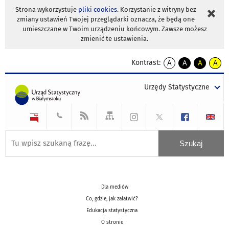
Strona wykorzystuje
pliki cookies
. Korzystanie z witryny bez
zmiany ustawień Twojej przeglądarki oznacza, że będą one
umieszczane w Twoim urządzeniu końcowym. Zawsze możesz
zmienić te ustawienia.
Kontrast:
A
A
A
A
kontrast
kontrast
kontrast
kontra
domyślny
biały
żółty
czarny
Urzędy Statystyczne
tekst
tekst
tekst
na
na
na
czarnym
czarnym
żółtym
Dla mediów
Co, gdzie, jak załatwić?
Edukacja statystyczna
O stronie