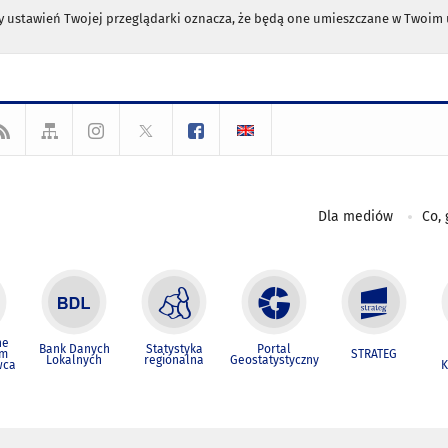
any ustawień Twojej przeglądarki oznacza, że będą one umieszczane w Twoi
Dla mediów
Co, 
ne
Bank Danych
Statystyka
Portal
um
STRATEG
Lokalnych
regionalna
Geostatystyczny
wca
K