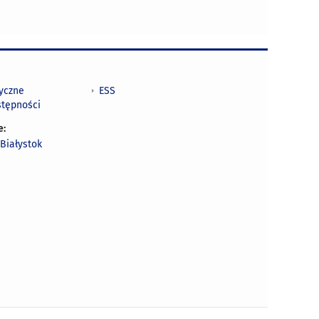
tyczne
ESS
stępności
e:
Białystok