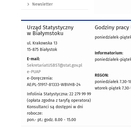
Newsletter
Urząd Statystyczny
Godziny pracy
w Białymstoku
poniedziałek-piątek 
ul. Krakowska 13
15-875 Białystok
Informatorium
:
E-mail:
poniedziałek-piątek 
SekretariatUSBST@stat.gov.pl
e-PUAP
REGON:
e-Doręczenia:
poniedziałek 7.30-1
AE:PL-51917-81333-WBVHB-24
wtorek-piątek 7.30-
Infolinia Statystyczna: 22 279 99 99
(opłata zgodna z taryfą operatora)
Konsultanci są dostępni w dni
robocze:
pon.- pt.: godz. 8.00 - 15.00