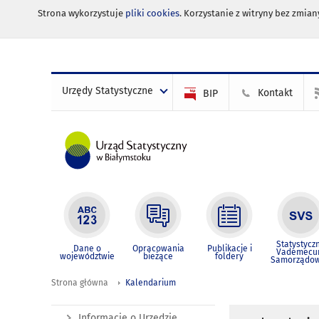
Strona wykorzystuje
pliki cookies
. Korzystanie z witryny bez zmi
Urzędy Statystyczne
Kontakt
BIP
Statystycz
Dane o
Opracowania
Publikacje i
Vademec
województwie
bieżące
foldery
Samorządo
Strona główna
Kalendarium
Informacje o Urzędzie