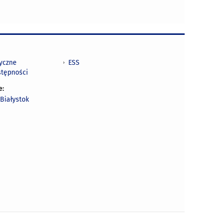
tyczne
ESS
stępności
e:
Białystok