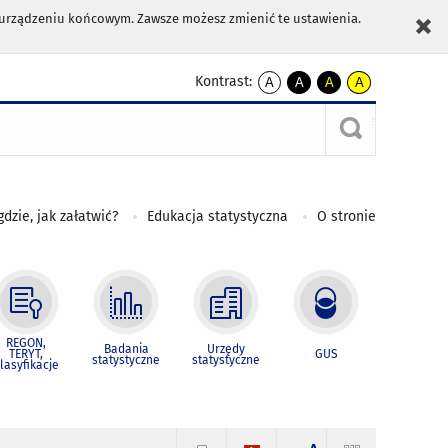
m urządzeniu końcowym. Zawsze możesz zmienić te ustawienia.
Kontrast:
A
A
A
A
kontrast
kontrast
kontrast
kontrast
domyślny
biały
żółty
czarny
tekst
tekst
tekst
na
na
na
czarnym
czarnym
żółtym
gdzie, jak załatwić?
Edukacja statystyczna
O stronie
REGON,
Badania
Urzędy
TERYT,
GUS
statystyczne
statystyczne
lasyfikacje