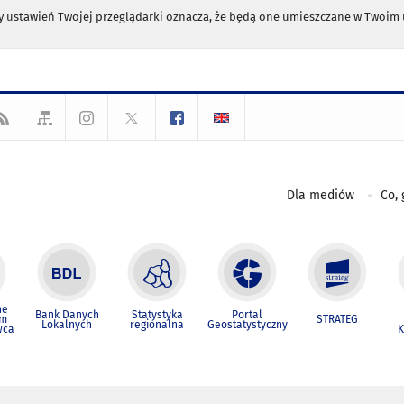
any ustawień Twojej przeglądarki oznacza, że będą one umieszczane w Twoi
Dla mediów
Co, 
ne
Bank Danych
Statystyka
Portal
um
STRATEG
Lokalnych
regionalna
Geostatystyczny
wca
K