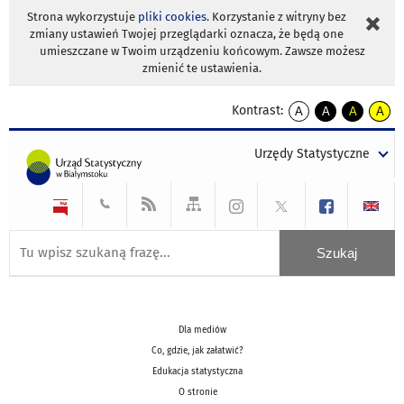
Strona wykorzystuje
pliki cookies
. Korzystanie z witryny bez
zmiany ustawień Twojej przeglądarki oznacza, że będą one
umieszczane w Twoim urządzeniu końcowym. Zawsze możesz
zmienić te ustawienia.
Kontrast:
A
A
A
A
kontrast
kontrast
kontrast
kontra
domyślny
biały
żółty
czarny
Urzędy Statystyczne
tekst
tekst
tekst
na
na
na
czarnym
czarnym
żółtym
Dla mediów
Co, gdzie, jak załatwić?
Edukacja statystyczna
O stronie