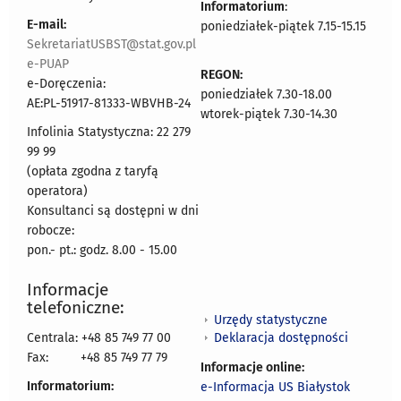
Informatorium
:
E-mail:
poniedziałek-piątek 7.15-15.15
SekretariatUSBST@stat.gov.pl
e-PUAP
REGON:
e-Doręczenia:
poniedziałek 7.30-18.00
AE:PL-51917-81333-WBVHB-24
wtorek-piątek 7.30-14.30
Infolinia Statystyczna: 22 279
99 99
(opłata zgodna z taryfą
operatora)
Konsultanci są dostępni w dni
robocze:
pon.- pt.: godz. 8.00 - 15.00
Informacje
telefoniczne:
Urzędy statystyczne
Deklaracja dostępności
Centrala: +48 85 749 77 00
Fax:
+48 85 749 77 79
Informacje online:
Informatorium:
e-Informacja US Białystok