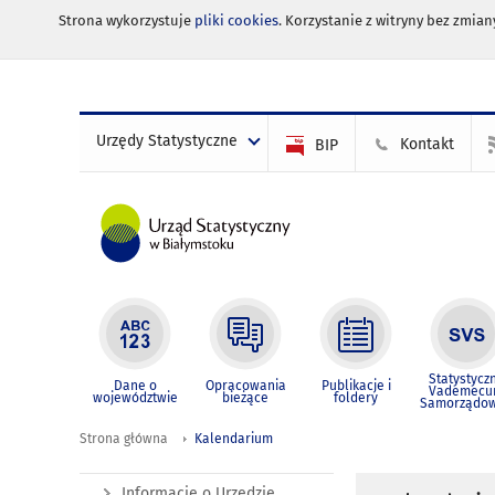
Strona wykorzystuje
pliki cookies
. Korzystanie z witryny bez zmi
Urzędy Statystyczne
Kontakt
BIP
Statystycz
Dane o
Opracowania
Publikacje i
Vademec
województwie
bieżące
foldery
Samorządo
Strona główna
Kalendarium
Informacje o Urzędzie