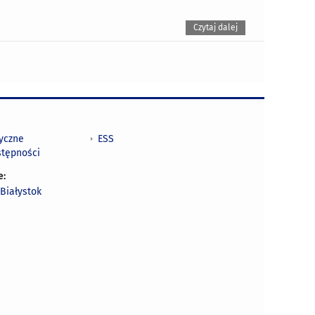
Czytaj dalej
tyczne
ESS
stępności
e:
Białystok