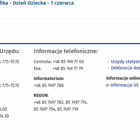
fika - Dzień Dziecka - 1 czerwca
 Urzędu:
Informacje telefoniczne:
Urzędy statys
7.15-15.15
Centrala: +48 85 749 77 00
Deklaracja do
Fax:
+48 85 749 77 79
Informacje onlin
Informatorium:
e-Informacja US 
7.15-15.15
+48 85 7497 788
REGON:
+48 85 7497 782, 85 7497 774,
8.00
85 7497 754, 85 7497 719
14.30