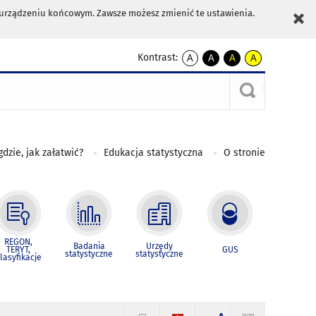
m urządzeniu końcowym. Zawsze możesz zmienić te ustawienia.
Kontrast:
A
A
A
A
kontrast
kontrast
kontrast
kontrast
domyślny
biały
żółty
czarny
tekst
tekst
tekst
na
na
na
czarnym
czarnym
żółtym
gdzie, jak załatwić?
Edukacja statystyczna
O stronie
REGON,
Badania
Urzędy
TERYT,
GUS
statystyczne
statystyczne
lasyfikacje