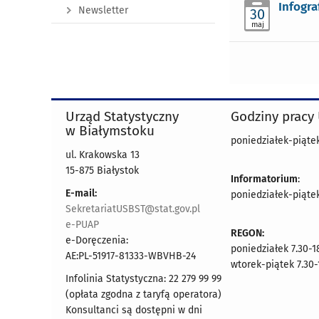
Infogra
Newsletter
30
maj
Urząd Statystyczny
Godziny pracy
w Białymstoku
poniedziałek-piątek 
ul. Krakowska 13
15-875 Białystok
Informatorium
:
E-mail:
poniedziałek-piątek 
SekretariatUSBST@stat.gov.pl
e-PUAP
REGON:
e-Doręczenia:
poniedziałek 7.30-1
AE:PL-51917-81333-WBVHB-24
wtorek-piątek 7.30-
Infolinia Statystyczna: 22 279 99 99
(opłata zgodna z taryfą operatora)
Konsultanci są dostępni w dni