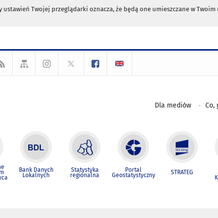
any ustawień Twojej przeglądarki oznacza, że będą one umieszczane w Twoi
Dla mediów
Co, 
ne
Bank Danych
Statystyka
Portal
um
STRATEG
Lokalnych
regionalna
Geostatystyczny
wca
K