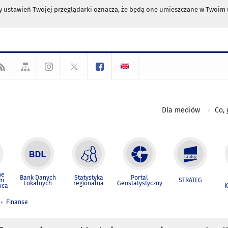
any ustawień Twojej przeglądarki oznacza, że będą one umieszczane w Twoi
Dla mediów
Co, 
ne
Bank Danych
Statystyka
Portal
um
STRATEG
Lokalnych
regionalna
Geostatystyczny
wca
K
Finanse