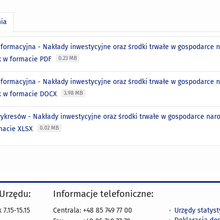
nia
nformacyjna - Nakłady inwestycyjne oraz środki trwałe w gospodarce
ik w formacie PDF
0.23 MB
nformacyjna - Nakłady inwestycyjne oraz środki trwałe w gospodarce
lik w formacie DOCX
3.98 MB
ykresów - Nakłady inwestycyjne oraz środki trwałe w gospodarce nar
rmacie XLSX
0.02 MB
 Urzędu:
Informacje telefoniczne:
Urzędy statys
7.15-15.15
Centrala: +48 85 749 77 00