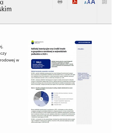
A
ki
A
A
skim
j,
 czy
arodowej w