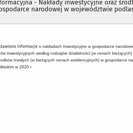
formacyjna - Nakłady inwestycyjne oraz środ
gospodarce narodowej w województwie podla
stawiono informacje
o nakładach inwestycyjne w gospodarce narodowe
dów inwestycyjnych według rodzajów działalności (w
cenach bieżących
)
 środków trwałych (w bieżących cenach ewidencyjnych) w gospodarce n
dlaskim w 2020 r.