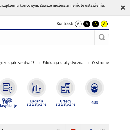
m urządzeniu końcowym. Zawsze możesz zmienić te ustawienia.
Kontrast:
A
A
A
A
kontrast
kontrast
kontrast
kontrast
domyślny
biały
żółty
czarny
tekst
tekst
tekst
na
na
na
czarnym
czarnym
żółtym
gdzie, jak załatwić?
Edukacja statystyczna
O stronie
REGON,
Badania
Urzędy
TERYT,
GUS
statystyczne
statystyczne
lasyfikacje