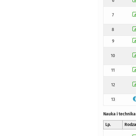
6
7
8
9
10
11
12
13
Nauka i technika
Lp.
Rodza