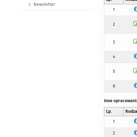
Newsletter
1
2
3
4
5
6
Inne opracowani
Lp.
Rodza
1
2