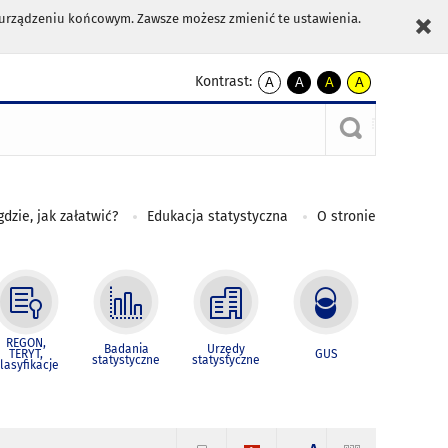
m urządzeniu końcowym. Zawsze możesz zmienić te ustawienia.
Kontrast:
A
A
A
A
kontrast
kontrast
kontrast
kontrast
domyślny
biały
żółty
czarny
tekst
tekst
tekst
na
na
na
czarnym
czarnym
żółtym
gdzie, jak załatwić?
Edukacja statystyczna
O stronie
REGON,
Badania
Urzędy
TERYT,
GUS
statystyczne
statystyczne
lasyfikacje