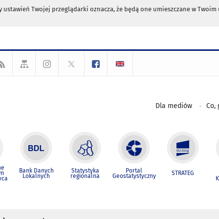
any ustawień Twojej przeglądarki oznacza, że będą one umieszczane w Twoi
Dla mediów
Co, 
ne
Bank Danych
Statystyka
Portal
um
STRATEG
Lokalnych
regionalna
Geostatystyczny
wca
K