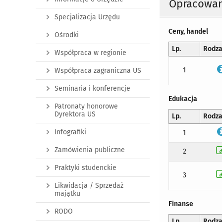
Opracowan
Specjalizacja Urzędu
Ceny, handel
Ośrodki
Lp.
Rodza
Współpraca w regionie
1
Współpraca zagraniczna US
Seminaria i konferencje
Edukacja
Patronaty honorowe
Dyrektora US
Lp.
Rodza
Infografiki
1
Zamówienia publiczne
2
Praktyki studenckie
3
Likwidacja / Sprzedaż
majątku
Finanse
RODO
Lp.
Rodza