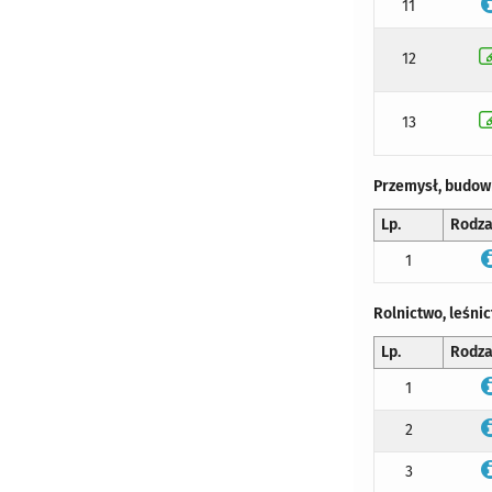
11
12
13
Przemysł, budow
Lp.
Rodza
1
Rolnictwo, leśni
Lp.
Rodza
1
2
3