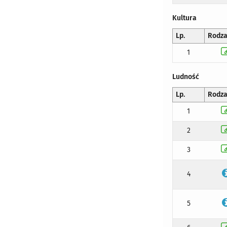
Kultura
Lp.
Rodza
1
Ludność
Lp.
Rodza
1
2
3
4
5