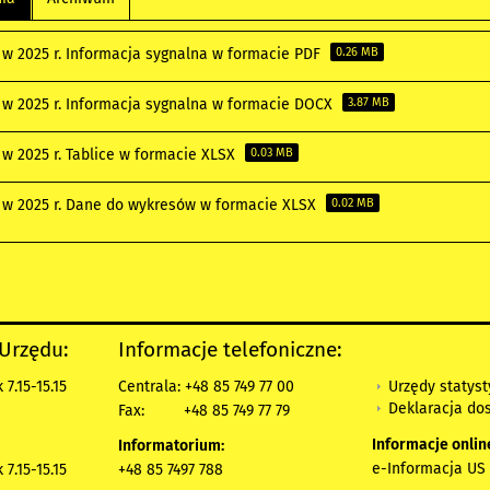
 w 2025 r. Informacja sygnalna w formacie PDF
0.26 MB
 w 2025 r. Informacja sygnalna w formacie DOCX
3.87 MB
 w 2025 r. Tablice w formacie XLSX
0.03 MB
 w 2025 r. Dane do wykresów w formacie XLSX
0.02 MB
 Urzędu:
Informacje telefoniczne:
Urzędy statys
7.15-15.15
Centrala: +48 85 749 77 00
Deklaracja do
Fax:
+48 85 749 77 79
Informacje onlin
Informatorium:
e-Informacja US 
7.15-15.15
+48 85 7497 788