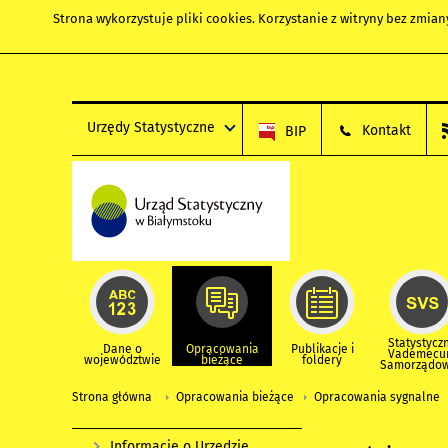
Strona wykorzystuje
pliki cookies
. Korzystanie z witryny bez zmi
Urzędy Statystyczne
Kontakt
BIP
Statystycz
Dane o
Opracowania
Publikacje i
Vademec
województwie
bieżące
foldery
Samorządo
Strona główna
Opracowania bieżące
Opracowania sygnalne
Informacje o Urzędzie