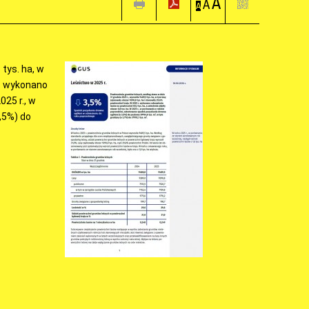
A
A
A
tys. ha, w
r. wykonano
025 r., w
,5%) do