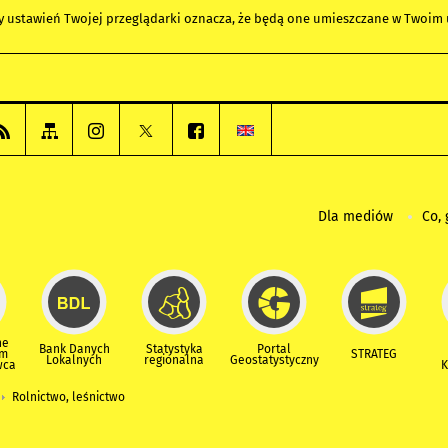
any ustawień Twojej przeglądarki oznacza, że będą one umieszczane w Twoi
Dla mediów
Co, 
ne
Bank Danych
Statystyka
Portal
um
STRATEG
Lokalnych
regionalna
Geostatystyczny
wca
K
Rolnictwo, leśnictwo