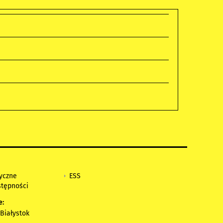
tyczne
ESS
stępności
e:
Białystok