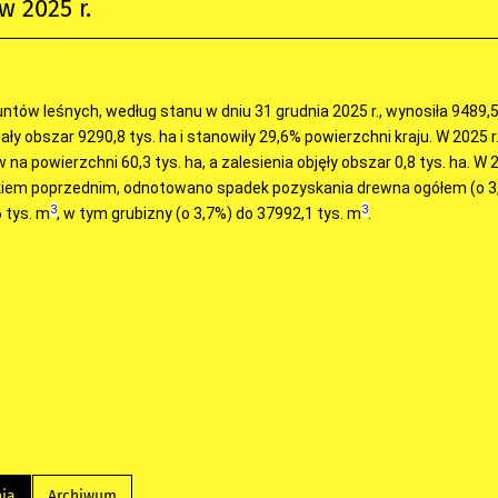
w 2025 r.
ntów leśnych, według stanu w dniu 31 grudnia 2025 r., wynosiła 9489,5 
ły obszar 9290,8 tys. ha i stanowiły 29,6% powierzchni kraju. W 2025 
na powierzchni 60,3 tys. ha, a zalesienia objęły obszar 0,8 tys. ha. W 2
kiem poprzednim, odnotowano spadek pozyskania drewna ogółem (o 3
3
3
 tys. m
, w tym grubizny (o 3,7%) do 37992,1 tys. m
.
nia
Archiwum