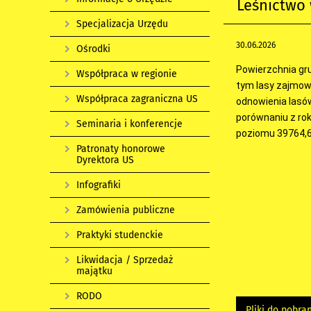
Leśnictwo 
Specjalizacja Urzędu
30.06.2026
Ośrodki
Powierzchnia gru
Współpraca w regionie
tym lasy zajmowa
Współpraca zagraniczna US
odnowienia lasów 
porównaniu z ro
Seminaria i konferencje
poziomu 39764,6
Patronaty honorowe
Dyrektora US
Infografiki
Zamówienia publiczne
Praktyki studenckie
Likwidacja / Sprzedaż
majątku
RODO
Pliki do pobra