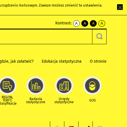
m urządzeniu końcowym. Zawsze możesz zmienić te ustawienia.
Kontrast:
A
A
A
A
kontrast
kontrast
kontrast
kontrast
domyślny
biały
żółty
czarny
tekst
tekst
tekst
na
na
na
czarnym
czarnym
żółtym
gdzie, jak załatwić?
Edukacja statystyczna
O stronie
REGON,
Badania
Urzędy
TERYT,
GUS
statystyczne
statystyczne
lasyfikacje