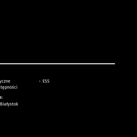
tyczne
ESS
stępności
e:
Białystok