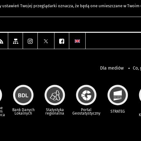
any ustawień Twojej przeglądarki oznacza, że będą one umieszczane w Twoi
Dla mediów
Co, 
ne
Bank Danych
Statystyka
Portal
um
STRATEG
Lokalnych
regionalna
Geostatystyczny
wca
K