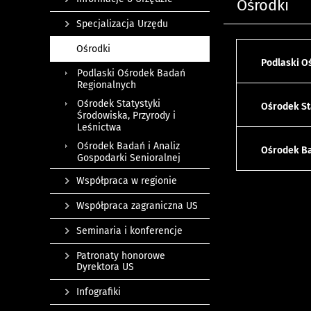
Ośrodki
Specjalizacja Urzędu
Ośrodki
Podlaski O
Podlaski Ośrodek Badań
Regionalnych
Ośrodek Statystyki
Ośrodek St
Środowiska, Przyrody i
Leśnictwa
Ośrodek Badań i Analiz
Ośrodek Ba
Gospodarki Senioralnej
Współpraca w regionie
Współpraca zagraniczna US
Seminaria i konferencje
Patronaty honorowe
Dyrektora US
Infografiki