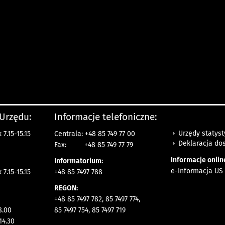
 Urzędu:
Informacje telefoniczne:
Urzędy statys
7.15-15.15
Centrala: +48 85 749 77 00
Deklaracja do
Fax:
+48 85 749 77 79
Informacje onlin
Informatorium:
e-Informacja US 
7.15-15.15
+48 85 7497 788
REGON:
+48 85 7497 782, 85 7497 774,
8.00
85 7497 754, 85 7497 719
14.30