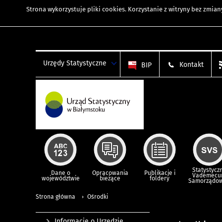
Strona wykorzystuje
pliki cookies
. Korzystanie z witryny bez zmi
Urzędy Statystyczne
Kontakt
BIP
Statystycz
Dane o
Opracowania
Publikacje i
Vademec
województwie
bieżące
foldery
Samorządo
Strona główna
Ośrodki
Informacje o Urzędzie