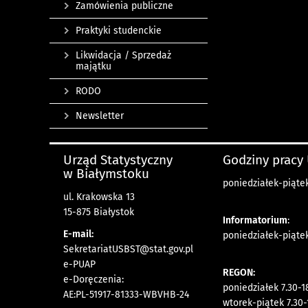
Zamówienia publiczne
Praktyki studenckie
Likwidacja / Sprzedaż
majątku
RODO
Newsletter
Urząd Statystyczny
Godziny pracy
w Białymstoku
poniedziałek-piątek 
ul. Krakowska 13
15-875 Białystok
Informatorium
:
E-mail:
poniedziałek-piątek 
SekretariatUSBST@stat.gov.pl
e-PUAP
REGON:
e-Doręczenia:
poniedziałek 7.30-1
AE:PL-51917-81333-WBVHB-24
wtorek-piątek 7.30-