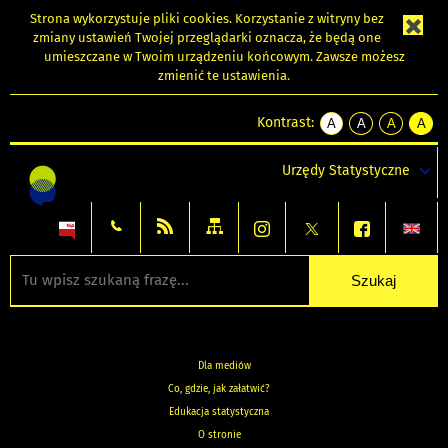
Strona wykorzystuje
pliki cookies
. Korzystanie z witryny bez
zmiany ustawień Twojej przeglądarki oznacza, że będą one
umieszczane w Twoim urządzeniu końcowym. Zawsze możesz
zmienić te ustawienia.
Kontrast:
A
A
A
A
kontrast
kontrast
kontrast
kontra
domyślny
biały
żółty
czarny
Urzędy Statystyczne
tekst
tekst
tekst
na
na
na
czarnym
czarnym
żółtym
Dla mediów
Co, gdzie, jak załatwić?
Edukacja statystyczna
O stronie