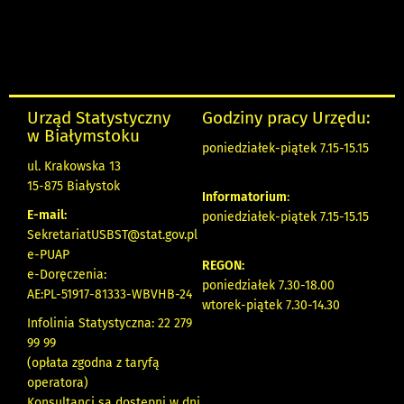
Urząd Statystyczny
Godziny pracy Urzędu:
w Białymstoku
poniedziałek-piątek 7.15-15.15
ul. Krakowska 13
15-875 Białystok
Informatorium
:
E-mail:
poniedziałek-piątek 7.15-15.15
SekretariatUSBST@stat.gov.pl
e-PUAP
REGON:
e-Doręczenia:
poniedziałek 7.30-18.00
AE:PL-51917-81333-WBVHB-24
wtorek-piątek 7.30-14.30
Infolinia Statystyczna: 22 279
99 99
(opłata zgodna z taryfą
operatora)
Konsultanci są dostępni w dni