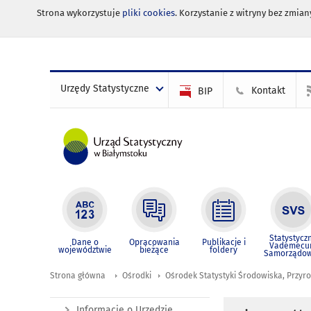
Strona wykorzystuje
pliki cookies
. Korzystanie z witryny bez zmi
Urzędy Statystyczne
Kontakt
BIP
Statystycz
Dane o
Opracowania
Publikacje i
Vademec
województwie
bieżące
foldery
Samorządo
Strona główna
Ośrodki
Ośrodek Statystyki Środowiska, Przyro
Informacje o Urzędzie