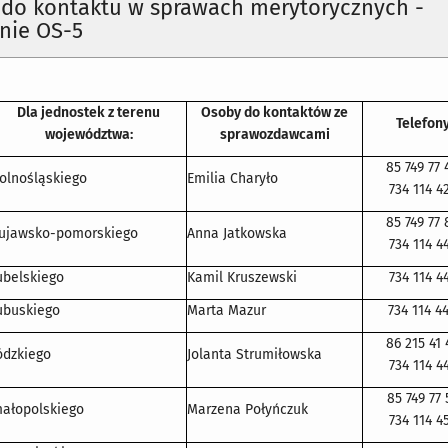
 do kontaktu w sprawach merytorycznych -
nie OS-5
Dla jednostek z terenu
Osoby do kontaktów ze
Telefon
województwa:
sprawozdawcami
85 749 77 
olnośląskiego
Emilia Charyło
734 114 4
85 749 77 
ujawsko-pomorskiego
Anna Jatkowska
734 114 4
ubelskiego
Kamil Kruszewski
734 114 4
ubuskiego
Marta Mazur
734 114 4
86 215 41 
ódzkiego
Jolanta Strumiłowska
734 114 4
85 749 77 
ałopolskiego
Marzena Połyńczuk
734 114 4