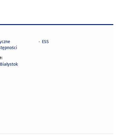
tyczne
ESS
stępności
e:
Białystok