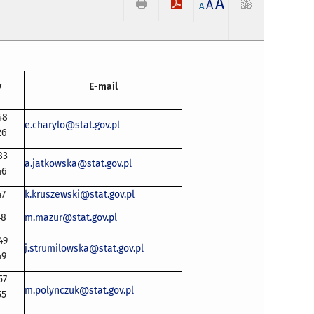
A
A
A
y
E-mail
48
e.charylo@stat.gov.pl
26
83
a.jatkowska@stat.gov.pl
46
47
k.kruszewski@stat.gov.pl
48
m.mazur@stat.gov.pl
49
j.strumilowska@stat.gov.pl
49
57
m.polynczuk@stat.gov.pl
55