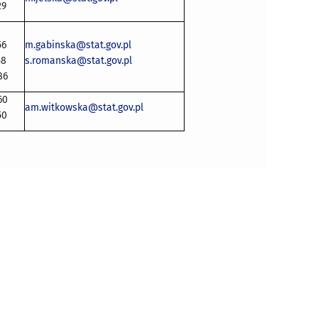
29
56
m.gabinska@stat.gov.pl
58
s.romanska@stat.gov.pl
86
60
am.witkowska@stat.gov.pl
50