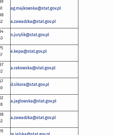
39
51
ag.majkowska@stat.gov.pl
38
52
a.zawadzka@stat.gov.pl
34
n.jurylik@stat.gov.pl
53
75
e.kepa@stat.gov.pl
57
87
a.rakowska@stat.gov.pl
32
57
d.sikora@stat.gov.pl
50
62
a.jaglowska@stat.gov.pl
28
38
a.zawadzka@stat.gov.pl
52
20
m.jelska@stat.gov.pl