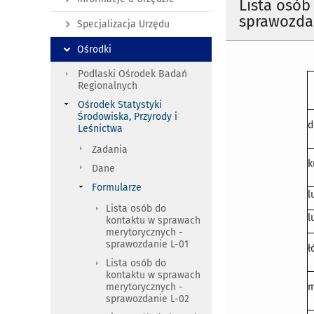
Lista osób
sprawozda
Specjalizacja Urzędu
Ośrodki
Podlaski Ośrodek Badań
Regionalnych
Ośrodek Statystyki
Środowiska, Przyrody i
d
Leśnictwa
Zadania
k
Dane
Formularze
l
Lista osób do
l
kontaktu w sprawach
merytorycznych -
sprawozdanie L-01
ł
Lista osób do
kontaktu w sprawach
merytorycznych -
m
sprawozdanie L-02