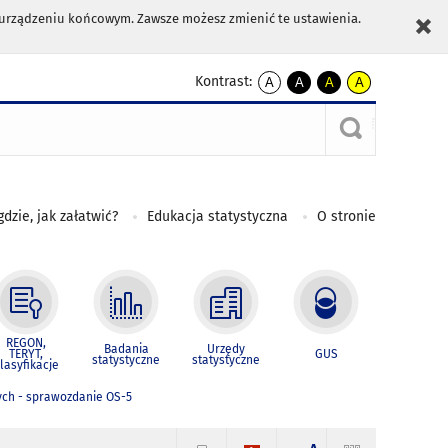
m urządzeniu końcowym. Zawsze możesz zmienić te ustawienia.
Kontrast:
A
A
A
A
kontrast
kontrast
kontrast
kontrast
domyślny
biały
żółty
czarny
tekst
tekst
tekst
na
na
na
czarnym
czarnym
żółtym
gdzie, jak załatwić?
Edukacja statystyczna
O stronie
REGON,
Badania
Urzędy
TERYT,
GUS
statystyczne
statystyczne
lasyfikacje
ych - sprawozdanie OS-5