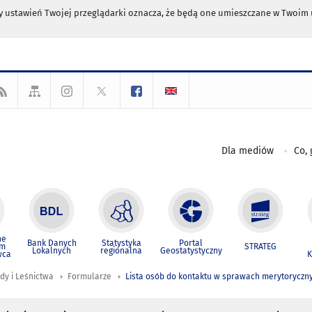
any ustawień Twojej przeglądarki oznacza, że będą one umieszczane w Twoi
Dla mediów
Co, 
ne
Bank Danych
Statystyka
Portal
um
STRATEG
Lokalnych
regionalna
Geostatystyczny
wca
K
dy i Leśnictwa
Formularze
Lista osób do kontaktu w sprawach merytoryczn