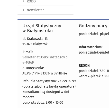
RODO
Newsletter
Urząd Statystyczny
Godziny pracy
w Białymstoku
poniedziałek-piątek 
ul. Krakowska 13
15-875 Białystok
Informatorium
:
E-mail:
poniedziałek-piątek 
SekretariatUSBST@stat.gov.pl
e-PUAP
REGON:
e-Doręczenia:
poniedziałek 7.30-1
AE:PL-51917-81333-WBVHB-24
wtorek-piątek 7.30-
Infolinia Statystyczna: 22 279 99 99
(opłata zgodna z taryfą operatora)
Konsultanci są dostępni w dni
robocze:
pon.- pt.: godz. 8.00 - 15.00