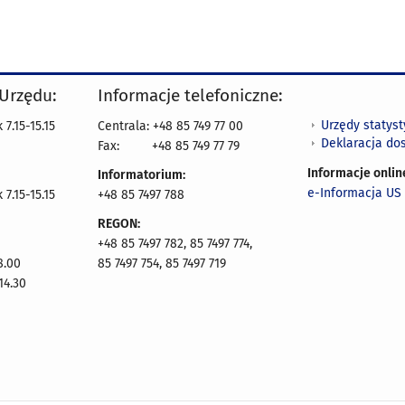
 Urzędu:
Informacje telefoniczne:
Urzędy statys
7.15-15.15
Centrala: +48 85 749 77 00
Deklaracja do
Fax:
+48 85 749 77 79
Informacje onlin
Informatorium:
e-Informacja US 
7.15-15.15
+48 85 7497 788
REGON:
+48 85 7497 782, 85 7497 774,
8.00
85 7497 754, 85 7497 719
14.30