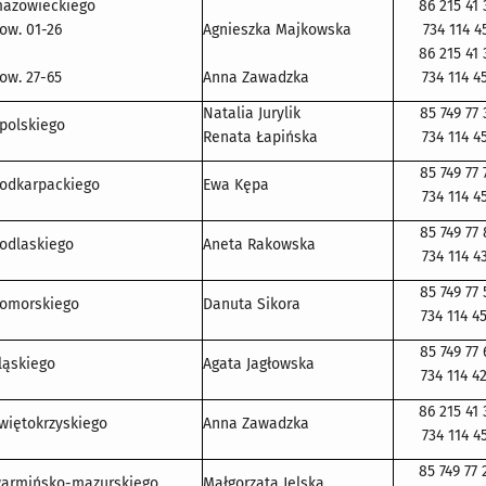
azowieckiego
86 215 41 
ow. 01-26
Agnieszka Majkowska
734 114 4
86 215 41 
ow. 27-65
Anna Zawadzka
734 114 4
Natalia Jurylik
85 749 77 
polskiego
Renata Łapińska
734 114 4
85 749 77 
odkarpackiego
Ewa Kępa
734 114 4
85 749 77 
odlaskiego
Aneta Rakowska
734 114 4
85 749 77 
omorskiego
Danuta Sikora
734 114 4
85 749 77 
ląskiego
Agata Jagłowska
734 114 4
86 215 41 
więtokrzyskiego
Anna Zawadzka
734 114 4
85 749 77 
armińsko-mazurskiego
Małgorzata Jelska