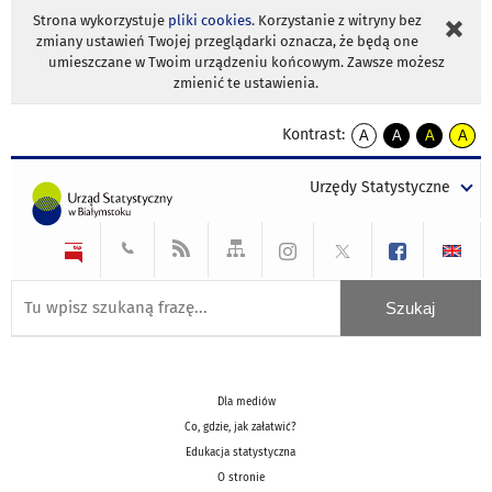
Strona wykorzystuje
pliki cookies
. Korzystanie z witryny bez
zmiany ustawień Twojej przeglądarki oznacza, że będą one
umieszczane w Twoim urządzeniu końcowym. Zawsze możesz
zmienić te ustawienia.
Kontrast:
A
A
A
A
kontrast
kontrast
kontrast
kontra
domyślny
biały
żółty
czarny
Urzędy Statystyczne
tekst
tekst
tekst
na
na
na
czarnym
czarnym
żółtym
Dla mediów
Co, gdzie, jak załatwić?
Edukacja statystyczna
O stronie