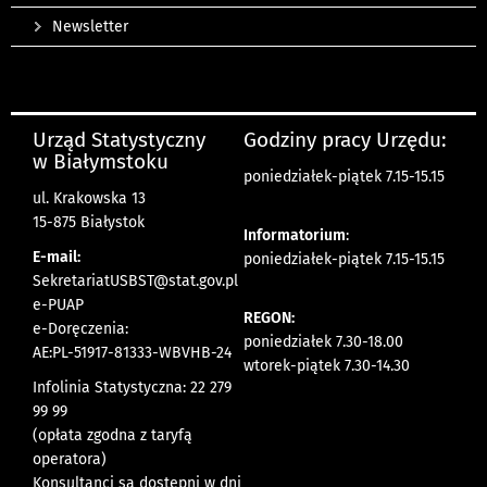
Newsletter
Urząd Statystyczny
Godziny pracy Urzędu:
w Białymstoku
poniedziałek-piątek 7.15-15.15
ul. Krakowska 13
15-875 Białystok
Informatorium
:
E-mail:
poniedziałek-piątek 7.15-15.15
SekretariatUSBST@stat.gov.pl
e-PUAP
REGON:
e-Doręczenia:
poniedziałek 7.30-18.00
AE:PL-51917-81333-WBVHB-24
wtorek-piątek 7.30-14.30
Infolinia Statystyczna: 22 279
99 99
(opłata zgodna z taryfą
operatora)
Konsultanci są dostępni w dni