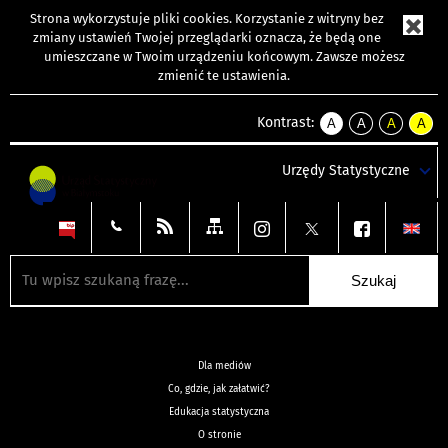
Strona wykorzystuje
pliki cookies
. Korzystanie z witryny bez
zmiany ustawień Twojej przeglądarki oznacza, że będą one
umieszczane w Twoim urządzeniu końcowym. Zawsze możesz
zmienić te ustawienia.
Kontrast:
A
A
A
A
kontrast
kontrast
kontrast
kontra
domyślny
biały
żółty
czarny
Urzędy Statystyczne
tekst
tekst
tekst
na
na
na
czarnym
czarnym
żółtym
Dla mediów
Co, gdzie, jak załatwić?
Edukacja statystyczna
O stronie