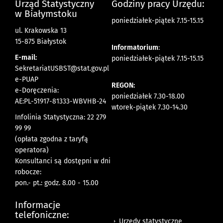
Urząd Statystyczny
Godziny pracy Urzędu:
w Białymstoku
poniedziałek-piątek 7.15-15.15
ul. Krakowska 13
15-875 Białystok
Informatorium
:
E-mail:
poniedziałek-piątek 7.15-15.15
SekretariatUSBST@stat.gov.pl
e-PUAP
REGON:
e-Doręczenia:
poniedziałek 7.30-18.00
AE:PL-51917-81333-WBVHB-24
wtorek-piątek 7.30-14.30
Infolinia Statystyczna: 22 279
99 99
(opłata zgodna z taryfą
operatora)
Konsultanci są dostępni w dni
robocze:
pon.- pt.: godz. 8.00 - 15.00
Informacje
telefoniczne:
Urzędy statystyczne