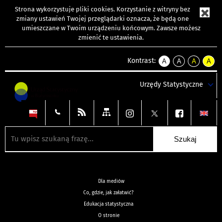
Strona wykorzystuje
pliki cookies
. Korzystanie z witryny bez
zmiany ustawień Twojej przeglądarki oznacza, że będą one
umieszczane w Twoim urządzeniu końcowym. Zawsze możesz
zmienić te ustawienia.
Kontrast:
A
A
A
A
kontrast
kontrast
kontrast
kontra
domyślny
biały
żółty
czarny
Urzędy Statystyczne
tekst
tekst
tekst
na
na
na
czarnym
czarnym
żółtym
Dla mediów
Co, gdzie, jak załatwić?
Edukacja statystyczna
O stronie