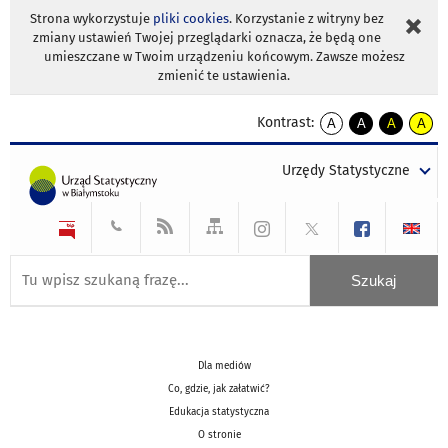
Strona wykorzystuje
pliki cookies
. Korzystanie z witryny bez
zmiany ustawień Twojej przeglądarki oznacza, że będą one
umieszczane w Twoim urządzeniu końcowym. Zawsze możesz
zmienić te ustawienia.
Kontrast:
A
A
A
A
kontrast
kontrast
kontrast
kontra
domyślny
biały
żółty
czarny
Urzędy Statystyczne
tekst
tekst
tekst
na
na
na
czarnym
czarnym
żółtym
Dla mediów
Co, gdzie, jak załatwić?
Edukacja statystyczna
O stronie