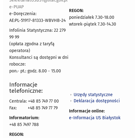
SekretariatUSBST@stat.gov.pl
e-PUAP
REGON:
e-Doręczenia:
poniedziałek 7.30-18.00
AE:PL-51917-81333-WBVHB-24
wtorek-piątek 7.30-14.30
Infolinia Statystyczna: 22 279
99 99
(opłata zgodna z taryfą
operatora)
Konsultanci są dostępni w dni
robocze:
pon.- pt.: godz. 8.00 - 15.00
Informacje
telefoniczne:
Urzędy statystyczne
Deklaracja dostępności
Centrala: +48 85 749 77 00
Fax:
+48 85 749 77 79
Informacje online:
Informatorium:
e-Informacja US Białystok
+48 85 7497 788
REGON: