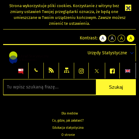
Strona wykorzystuje
pliki cookies
. Korzystanie z witryny bez
zmiany ustawień Twojej przeglądarki oznacza, że będą one
umieszczane w Twoim urządzeniu końcowym. Zawsze możesz
zmienić te ustawienia.
Kontrast:
A
A
A
A
kontrast
kontrast
kontrast
kontra
domyślny
biały
żółty
czarny
Urzędy Statystyczne
tekst
tekst
tekst
na
na
na
czarnym
czarnym
żółtym
Dla mediów
Co, gdzie, jak załatwić?
Edukacja statystyczna
O stronie