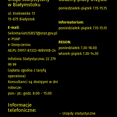
w Białymstoku
poniedziałek-piątek 7.15-15.15
ul. Krakowska 13
15-875 Białystok
Informatorium
:
E-mail:
poniedziałek-piątek 7.15-15.15
SekretariatUSBST@stat.gov.pl
e-PUAP
REGON:
e-Doręczenia:
poniedziałek 7.30-18.00
AE:PL-51917-81333-WBVHB-24
wtorek-piątek 7.30-14.30
Infolinia Statystyczna: 22 279
99 99
(opłata zgodna z taryfą
operatora)
Konsultanci są dostępni w dni
robocze:
pon.- pt.: godz. 8.00 - 15.00
Informacje
telefoniczne:
Urzędy statystyczne