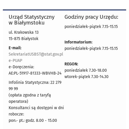
Urząd Statystyczny
Godziny pracy Urzędu:
w Białymstoku
poniedziałek-piątek 7.15-15.15
ul. Krakowska 13
15-875 Białystok
Informatorium
:
E-mail:
poniedziałek-piątek 7.15-15.15
SekretariatUSBST@stat.gov.pl
e-PUAP
REGON:
e-Doręczenia:
poniedziałek 7.30-18.00
AE:PL-51917-81333-WBVHB-24
wtorek-piątek 7.30-14.30
Infolinia Statystyczna: 22 279
99 99
(opłata zgodna z taryfą
operatora)
Konsultanci są dostępni w dni
robocze:
pon.- pt.: godz. 8.00 - 15.00