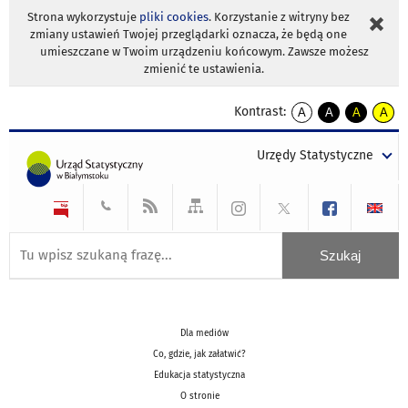
Strona wykorzystuje
pliki cookies
. Korzystanie z witryny bez
zmiany ustawień Twojej przeglądarki oznacza, że będą one
umieszczane w Twoim urządzeniu końcowym. Zawsze możesz
zmienić te ustawienia.
Kontrast:
A
A
A
A
kontrast
kontrast
kontrast
kontra
domyślny
biały
żółty
czarny
Urzędy Statystyczne
tekst
tekst
tekst
na
na
na
czarnym
czarnym
żółtym
Dla mediów
Co, gdzie, jak załatwić?
Edukacja statystyczna
O stronie