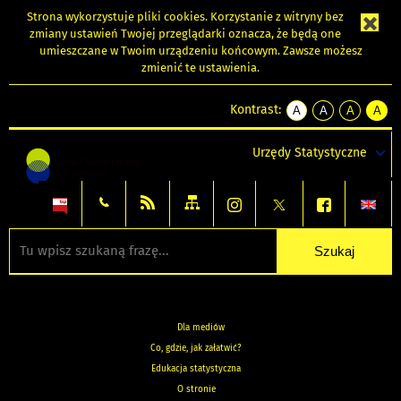
Strona wykorzystuje
pliki cookies
. Korzystanie z witryny bez
zmiany ustawień Twojej przeglądarki oznacza, że będą one
umieszczane w Twoim urządzeniu końcowym. Zawsze możesz
zmienić te ustawienia.
Kontrast:
A
A
A
A
kontrast
kontrast
kontrast
kontra
domyślny
biały
żółty
czarny
Urzędy Statystyczne
tekst
tekst
tekst
na
na
na
czarnym
czarnym
żółtym
Dla mediów
Co, gdzie, jak załatwić?
Edukacja statystyczna
O stronie