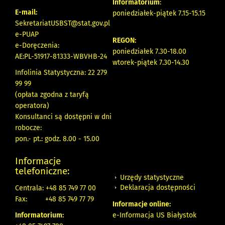
Informatorium
:
E-mail:
poniedziałek-piątek 7.15-15.15
SekretariatUSBST@stat.gov.pl
e-PUAP
REGON:
e-Doręczenia:
poniedziałek 7.30-18.00
AE:PL-51917-81333-WBVHB-24
wtorek-piątek 7.30-14.30
Infolinia Statystyczna: 22 279
99 99
(opłata zgodna z taryfą
operatora)
Konsultanci są dostępni w dni
robocze:
pon.- pt.: godz. 8.00 - 15.00
Informacje
telefoniczne:
Urzędy statystyczne
Deklaracja dostępności
Centrala: +48 85 749 77 00
Fax:
+48 85 749 77 79
Informacje online:
Informatorium:
e-Informacja US Białystok