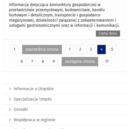
Informacja dotycząca koniunktury gospodarczej w
przetwórstwie przemysłowym, budownictwie, handlu
hurtowym i detalicznym, transporcie i gospodarce
magazynowej, działalności związanej z zakwaterowaniem i
usługami gastronomicznymi oraz w informacji i komunikacji.
Czytaj dalej
1
poprzednia strona
1
2
3
4
5
6
7
8
9
następna strona
17
Informacje o Urzędzie
Specjalizacja Urzędu
Ośrodki
Współpraca w regionie