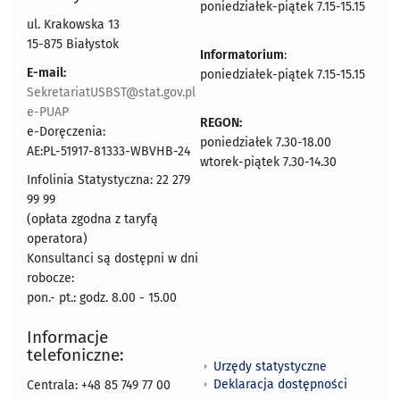
poniedziałek-piątek 7.15-15.15
ul. Krakowska 13
15-875 Białystok
Informatorium
:
E-mail:
poniedziałek-piątek 7.15-15.15
SekretariatUSBST@stat.gov.pl
e-PUAP
REGON:
e-Doręczenia:
poniedziałek 7.30-18.00
AE:PL-51917-81333-WBVHB-24
wtorek-piątek 7.30-14.30
Infolinia Statystyczna: 22 279
99 99
(opłata zgodna z taryfą
operatora)
Konsultanci są dostępni w dni
robocze:
pon.- pt.: godz. 8.00 - 15.00
Informacje
telefoniczne:
Urzędy statystyczne
Deklaracja dostępności
Centrala: +48 85 749 77 00