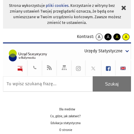
Strona wykorzystuje
pliki cookies
. Korzystanie z witryny bez
zmiany ustawień Twojej przeglądarki oznacza, że będą one
umieszczane w Twoim urządzeniu końcowym. Zawsze możesz
zmienić te ustawienia.
Kontrast:
A
A
A
A
kontrast
kontrast
kontrast
kontra
domyślny
biały
żółty
czarny
Urzędy Statystyczne
tekst
tekst
tekst
na
na
na
czarnym
czarnym
żółtym
Dla mediów
Co, gdzie, jak załatwić?
Edukacja statystyczna
O stronie