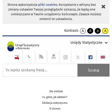
Strona wykorzystuje
pliki cookies
. Korzystanie z witryny bez
zmiany ustawień Twojej przeglądarki oznacza, że będą one
umieszczane w Twoim urządzeniu końcowym. Zawsze możesz
zmienić te ustawienia.
Kontrast:
A
A
A
A
kontrast
kontrast
kontrast
kontra
domyślny
biały
żółty
czarny
Urzędy Statystyczne
tekst
tekst
tekst
na
na
na
czarnym
czarnym
żółtym
Dla mediów
Co, gdzie, jak załatwić?
Edukacja statystyczna
O stronie