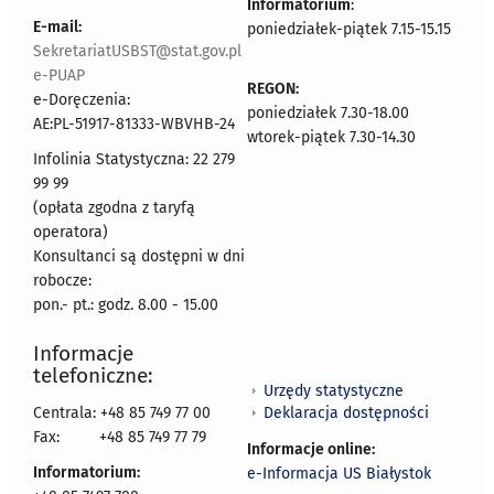
Informatorium
:
E-mail:
poniedziałek-piątek 7.15-15.15
SekretariatUSBST@stat.gov.pl
e-PUAP
REGON:
e-Doręczenia:
poniedziałek 7.30-18.00
AE:PL-51917-81333-WBVHB-24
wtorek-piątek 7.30-14.30
Infolinia Statystyczna: 22 279
99 99
(opłata zgodna z taryfą
operatora)
Konsultanci są dostępni w dni
robocze:
pon.- pt.: godz. 8.00 - 15.00
Informacje
telefoniczne:
Urzędy statystyczne
Deklaracja dostępności
Centrala: +48 85 749 77 00
Fax:
+48 85 749 77 79
Informacje online:
Informatorium:
e-Informacja US Białystok