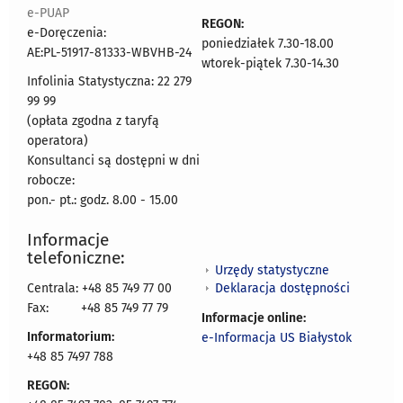
e-PUAP
REGON:
e-Doręczenia:
poniedziałek 7.30-18.00
AE:PL-51917-81333-WBVHB-24
wtorek-piątek 7.30-14.30
Infolinia Statystyczna: 22 279
99 99
(opłata zgodna z taryfą
operatora)
Konsultanci są dostępni w dni
robocze:
pon.- pt.: godz. 8.00 - 15.00
Informacje
telefoniczne:
Urzędy statystyczne
Deklaracja dostępności
Centrala: +48 85 749 77 00
Fax:
+48 85 749 77 79
Informacje online:
Informatorium:
e-Informacja US Białystok
+48 85 7497 788
REGON: