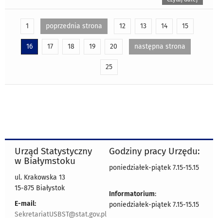
1
poprzednia strona
12
13
14
15
16
17
18
19
20
następna strona
25
Urząd Statystyczny
Godziny pracy Urzędu:
w Białymstoku
poniedziałek-piątek 7.15-15.15
ul. Krakowska 13
15-875 Białystok
Informatorium
:
E-mail:
poniedziałek-piątek 7.15-15.15
SekretariatUSBST@stat.gov.pl