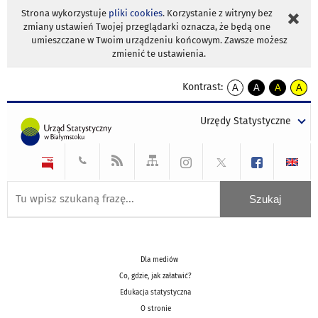
Strona wykorzystuje
pliki cookies
. Korzystanie z witryny bez
zmiany ustawień Twojej przeglądarki oznacza, że będą one
umieszczane w Twoim urządzeniu końcowym. Zawsze możesz
zmienić te ustawienia.
Kontrast:
A
A
A
A
kontrast
kontrast
kontrast
kontra
domyślny
biały
żółty
czarny
Urzędy Statystyczne
tekst
tekst
tekst
na
na
na
czarnym
czarnym
żółtym
Dla mediów
Co, gdzie, jak załatwić?
Edukacja statystyczna
O stronie