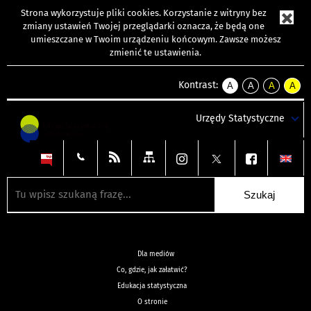
Strona wykorzystuje
pliki cookies
. Korzystanie z witryny bez
zmiany ustawień Twojej przeglądarki oznacza, że będą one
umieszczane w Twoim urządzeniu końcowym. Zawsze możesz
zmienić te ustawienia.
Kontrast:
A
A
A
A
kontrast
kontrast
kontrast
kontra
domyślny
biały
żółty
czarny
Urzędy Statystyczne
tekst
tekst
tekst
na
na
na
czarnym
czarnym
żółtym
Dla mediów
Co, gdzie, jak załatwić?
Edukacja statystyczna
O stronie