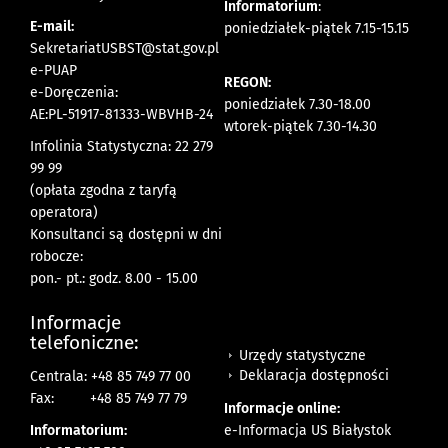
Informatorium
:
E-mail:
poniedziałek-piątek 7.15-15.15
SekretariatUSBST@stat.gov.pl
e-PUAP
REGON:
e-Doręczenia:
poniedziałek 7.30-18.00
AE:PL-51917-81333-WBVHB-24
wtorek-piątek 7.30-14.30
Infolinia Statystyczna: 22 279
99 99
(opłata zgodna z taryfą
operatora)
Konsultanci są dostępni w dni
robocze:
pon.- pt.: godz. 8.00 - 15.00
Informacje
telefoniczne:
Urzędy statystyczne
Deklaracja dostępności
Centrala: +48 85 749 77 00
Fax:
+48 85 749 77 79
Informacje online:
Informatorium:
e-Informacja US Białystok