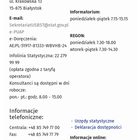
ul. Krakowska 13
15-875 Białystok
Informatorium
:
E-mail:
poniedziałek-piątek 7.15-15.15
SekretariatUSBST@stat.gov.pl
e-PUAP
REGON:
e-Doręczenia:
poniedziałek 7.30-18.00
AE:PL-51917-81333-WBVHB-24
wtorek-piątek 7.30-14.30
Infolinia Statystyczna: 22 279
99 99
(opłata zgodna z taryfą
operatora)
Konsultanci są dostępni w dni
robocze:
pon.- pt.: godz. 8.00 - 15.00
Informacje
telefoniczne:
Urzędy statystyczne
Deklaracja dostępności
Centrala: +48 85 749 77 00
Fax:
+48 85 749 77 79
Informacje online: