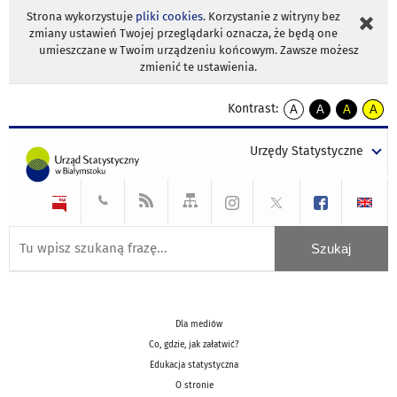
Strona wykorzystuje
pliki cookies
. Korzystanie z witryny bez
zmiany ustawień Twojej przeglądarki oznacza, że będą one
umieszczane w Twoim urządzeniu końcowym. Zawsze możesz
zmienić te ustawienia.
Kontrast:
A
A
A
A
kontrast
kontrast
kontrast
kontra
domyślny
biały
żółty
czarny
Urzędy Statystyczne
tekst
tekst
tekst
na
na
na
czarnym
czarnym
żółtym
Dla mediów
Co, gdzie, jak załatwić?
Edukacja statystyczna
O stronie