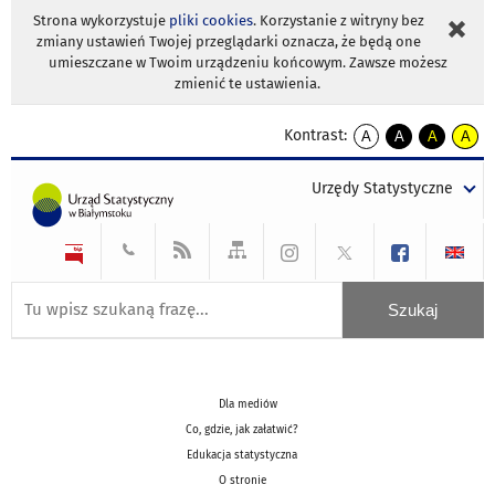
Strona wykorzystuje
pliki cookies
. Korzystanie z witryny bez
zmiany ustawień Twojej przeglądarki oznacza, że będą one
umieszczane w Twoim urządzeniu końcowym. Zawsze możesz
zmienić te ustawienia.
Kontrast:
A
A
A
A
kontrast
kontrast
kontrast
kontra
domyślny
biały
żółty
czarny
Urzędy Statystyczne
tekst
tekst
tekst
na
na
na
czarnym
czarnym
żółtym
Dla mediów
Co, gdzie, jak załatwić?
Edukacja statystyczna
O stronie