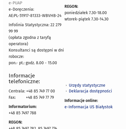
e-PUAP
REGON:
e-Doręczenia:
poniedziałek 7.30-18.00
AE:PL-51917-81333-WBVHB-24
wtorek-piątek 7.30-14.30
Infolinia Statystyczna: 22 279
99 99
(opłata zgodna z taryfą
operatora)
Konsultanci są dostępni w dni
robocze:
pon.- pt.: godz. 8.00 - 15.00
Informacje
telefoniczne:
Urzędy statystyczne
Deklaracja dostępności
Centrala: +48 85 749 77 00
Fax:
+48 85 749 77 79
Informacje online:
Informatorium:
e-Informacja US Białystok
+48 85 7497 788
REGON:
+48 85 7497 782, 85 7497 774,