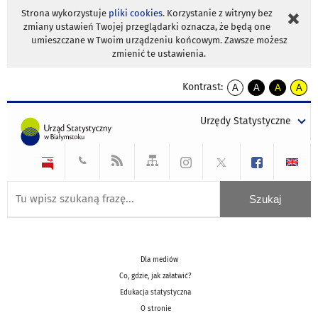
Strona wykorzystuje
pliki cookies
. Korzystanie z witryny bez
zmiany ustawień Twojej przeglądarki oznacza, że będą one
umieszczane w Twoim urządzeniu końcowym. Zawsze możesz
zmienić te ustawienia.
Kontrast:
A
A
A
A
kontrast
kontrast
kontrast
kontra
domyślny
biały
żółty
czarny
Urzędy Statystyczne
tekst
tekst
tekst
na
na
na
czarnym
czarnym
żółtym
Dla mediów
Co, gdzie, jak załatwić?
Edukacja statystyczna
O stronie