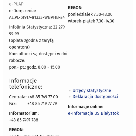
e-PUAP
REGON:
e-Doręczenia:
poniedziałek 7.30-18.00
AE:PL-51917-81333-WBVHB-24
wtorek-piątek 7.30-14.30
Infolinia Statystyczna: 22 279
99 99
(opłata zgodna z taryfą
operatora)
Konsultanci są dostępni w dni
robocze:
pon.- pt.: godz. 8.00 - 15.00
Informacje
telefoniczne:
Urzędy statystyczne
Deklaracja dostępności
Centrala: +48 85 749 77 00
Fax:
+48 85 749 77 79
Informacje online:
Informatorium:
e-Informacja US Białystok
+48 85 7497 788
REGON: