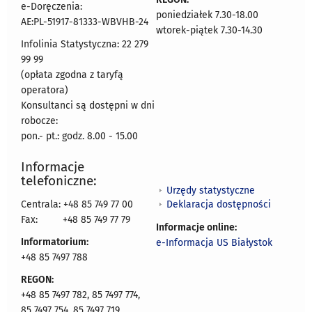
e-Doręczenia:
poniedziałek 7.30-18.00
AE:PL-51917-81333-WBVHB-24
wtorek-piątek 7.30-14.30
Infolinia Statystyczna: 22 279
99 99
(opłata zgodna z taryfą
operatora)
Konsultanci są dostępni w dni
robocze:
pon.- pt.: godz. 8.00 - 15.00
Informacje
telefoniczne:
Urzędy statystyczne
Deklaracja dostępności
Centrala: +48 85 749 77 00
Fax:
+48 85 749 77 79
Informacje online:
Informatorium:
e-Informacja US Białystok
+48 85 7497 788
REGON:
+48 85 7497 782, 85 7497 774,
85 7497 754, 85 7497 719