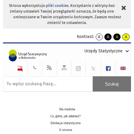
Strona wykorzystuje
pliki cookies
. Korzystanie z witryny bez
zmiany ustawień Twojej przeglądarki oznacza, że będą one
umieszczane w Twoim urządzeniu końcowym. Zawsze możesz
zmienić te ustawienia.
Kontrast:
A
A
A
A
kontrast
kontrast
kontrast
kontra
domyślny
biały
żółty
czarny
Urzędy Statystyczne
tekst
tekst
tekst
na
na
na
czarnym
czarnym
żółtym
Dla mediów
Co, gdzie, jak załatwić?
Edukacja statystyczna
O stronie