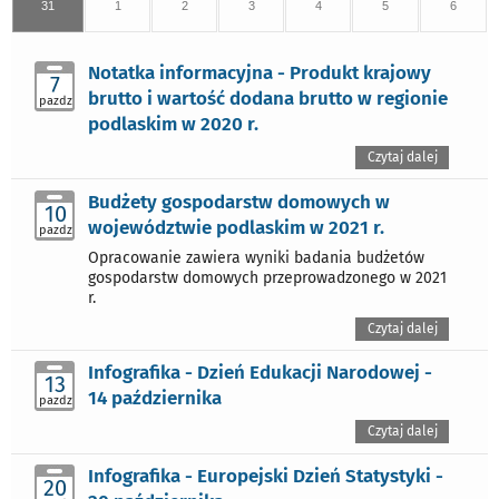
31
1
2
3
4
5
6
Notatka informacyjna - Produkt krajowy
7
brutto i wartość dodana brutto w regionie
pazdz
podlaskim w 2020 r.
Czytaj dalej
Budżety gospodarstw domowych w
10
województwie podlaskim w 2021 r.
pazdz
Opracowanie zawiera wyniki badania budżetów
gospodarstw domowych przeprowadzonego w 2021
r.
Czytaj dalej
Infografika - Dzień Edukacji Narodowej -
13
14 października
pazdz
Czytaj dalej
Infografika - Europejski Dzień Statystyki -
20