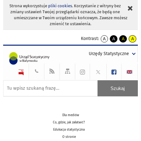
Strona wykorzystuje
pliki cookies
. Korzystanie z witryny bez
zmiany ustawień Twojej przeglądarki oznacza, że będą one
umieszczane w Twoim urządzeniu końcowym. Zawsze możesz
zmienić te ustawienia.
Kontrast:
A
A
A
A
kontrast
kontrast
kontrast
kontra
domyślny
biały
żółty
czarny
Urzędy Statystyczne
tekst
tekst
tekst
na
na
na
czarnym
czarnym
żółtym
Dla mediów
Co, gdzie, jak załatwić?
Edukacja statystyczna
O stronie