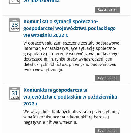
20 października
pazdz
Czytaj dalej
Komunikat o sytuacji społeczno-
28
gospodarczej województwa podlaskiego
pazdz
we wrześniu 2022 r.
W opracowaniu zamieszczone zostały podstawowe
informacje charakteryzujące sytuację społeczno-
gospodarczą na terenie województwa podlaskiego
dotyczące m. in. rynku pracy, wynagrodzeń, cen
detalicznych, rolnictwa, przemysłu, budownictwa,
rynku wewnętrznego.
Czytaj dalej
Koniunktura gospodarcza w
31
województwie podlaskim w październiku
pazdz
2022 r.
We wszystkich badanych obszarach przedsiębiorcy
w październiku oceniają koniunkturę bardziej
negatywnie niż we wrześniu.
Czytaj dalej