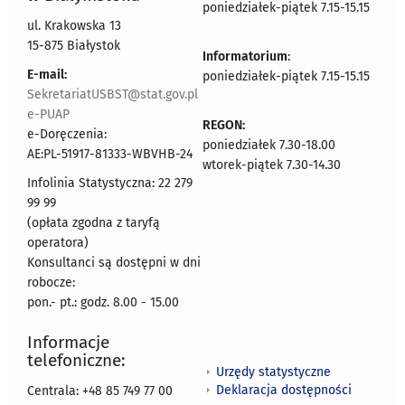
poniedziałek-piątek 7.15-15.15
ul. Krakowska 13
15-875 Białystok
Informatorium
:
E-mail:
poniedziałek-piątek 7.15-15.15
SekretariatUSBST@stat.gov.pl
e-PUAP
REGON:
e-Doręczenia:
poniedziałek 7.30-18.00
AE:PL-51917-81333-WBVHB-24
wtorek-piątek 7.30-14.30
Infolinia Statystyczna: 22 279
99 99
(opłata zgodna z taryfą
operatora)
Konsultanci są dostępni w dni
robocze:
pon.- pt.: godz. 8.00 - 15.00
Informacje
telefoniczne:
Urzędy statystyczne
Deklaracja dostępności
Centrala: +48 85 749 77 00