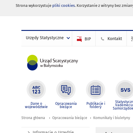
Strona wykorzystuje
pliki cookies
. Korzystanie z witryny bez zmi
Urzędy Statystyczne
Kontakt
BIP
Statystycz
Dane o
Opracowania
Publikacje i
Vademec
województwie
bieżące
foldery
Samorządo
Strona główna
Opracowania bieżące
Komunikaty i biuletyny
Informacje o Urzędzie