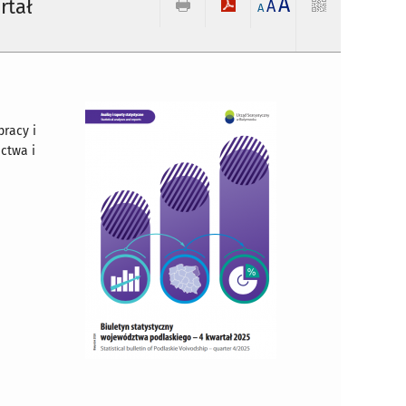
A
rtał
A
A
pracy i
ictwa i