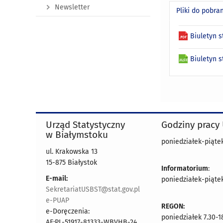
Newsletter
Pliki do pobra
Biuletyn 
Biuletyn 
Urząd Statystyczny
Godziny pracy
w Białymstoku
poniedziałek-piątek 
ul. Krakowska 13
15-875 Białystok
Informatorium
:
E-mail:
poniedziałek-piątek 
SekretariatUSBST@stat.gov.pl
e-PUAP
REGON:
e-Doręczenia:
poniedziałek 7.30-1
AE:PL-51917-81333-WBVHB-24