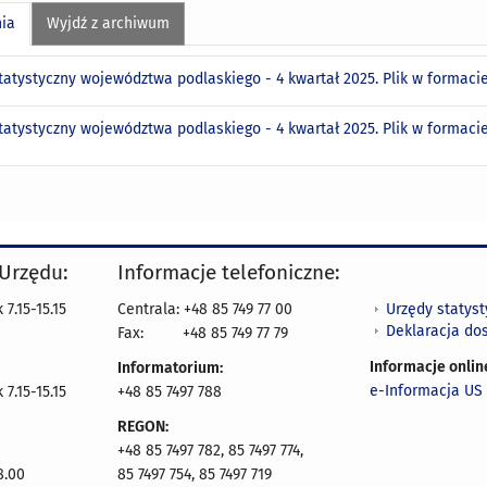
nia
Wyjdź z archiwum
statystyczny województwa podlaskiego - 4 kwartał 2025. Plik w formac
statystyczny województwa podlaskiego - 4 kwartał 2025. Plik w formac
 Urzędu:
Informacje telefoniczne:
Urzędy statys
7.15-15.15
Centrala: +48 85 749 77 00
Deklaracja do
Fax:
+48 85 749 77 79
Informacje onlin
Informatorium:
e-Informacja US 
7.15-15.15
+48 85 7497 788
REGON:
+48 85 7497 782, 85 7497 774,
8.00
85 7497 754, 85 7497 719