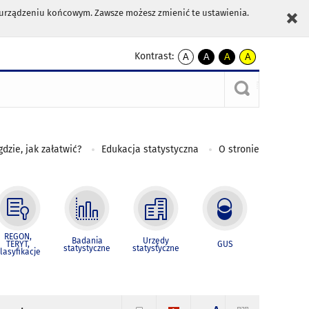
m urządzeniu końcowym. Zawsze możesz zmienić te ustawienia.
Kontrast:
A
A
A
A
kontrast
kontrast
kontrast
kontrast
domyślny
biały
żółty
czarny
tekst
tekst
tekst
na
na
na
czarnym
czarnym
żółtym
gdzie, jak załatwić?
Edukacja statystyczna
O stronie
REGON,
Badania
Urzędy
TERYT,
GUS
statystyczne
statystyczne
lasyfikacje