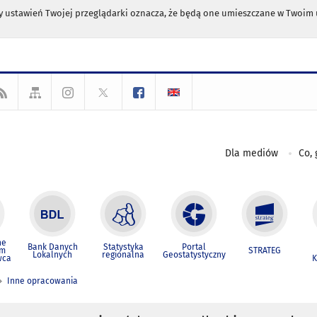
any ustawień Twojej przeglądarki oznacza, że będą one umieszczane w Twoi
Dla mediów
Co, 
ne
Bank Danych
Statystyka
Portal
um
STRATEG
Lokalnych
regionalna
Geostatystyczny
wca
K
Inne opracowania