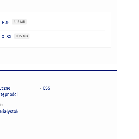
ie PDF
4.17 MB
ie XLSX
0.75 MB
tyczne
ESS
stępności
e:
Białystok