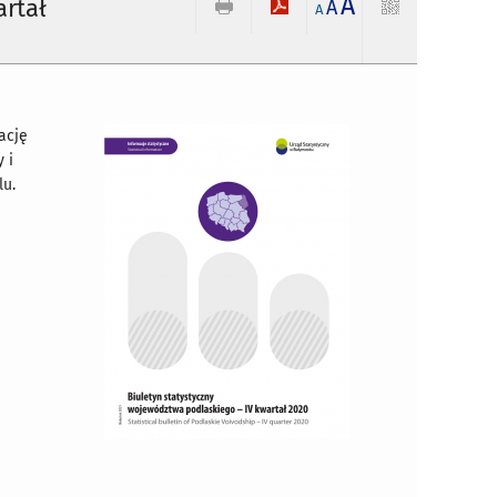
A
artał
A
A
ację
 i
lu.