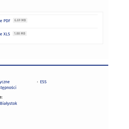
cie PDF
6.69 MB
ie XLS
1.88 MB
tyczne
ESS
stępności
e:
Białystok