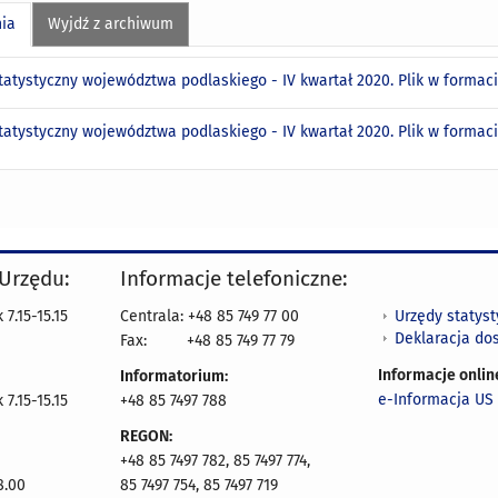
nia
Wyjdź z archiwum
statystyczny województwa podlaskiego - IV kwartał 2020. Plik w forma
statystyczny województwa podlaskiego - IV kwartał 2020. Plik w formac
 Urzędu:
Informacje telefoniczne:
Urzędy statys
7.15-15.15
Centrala: +48 85 749 77 00
Deklaracja do
Fax:
+48 85 749 77 79
Informacje onlin
Informatorium:
e-Informacja US 
7.15-15.15
+48 85 7497 788
REGON:
+48 85 7497 782, 85 7497 774,
8.00
85 7497 754, 85 7497 719