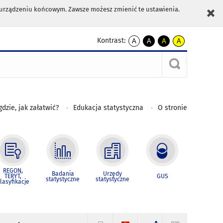
m urządzeniu końcowym. Zawsze możesz zmienić te ustawienia.
Kontrast:
A
A
A
A
kontrast
kontrast
kontrast
kontrast
domyślny
biały
żółty
czarny
tekst
tekst
tekst
na
na
na
czarnym
czarnym
żółtym
gdzie, jak załatwić?
Edukacja statystyczna
O stronie
REGON,
Badania
Urzędy
TERYT,
GUS
statystyczne
statystyczne
lasyfikacje