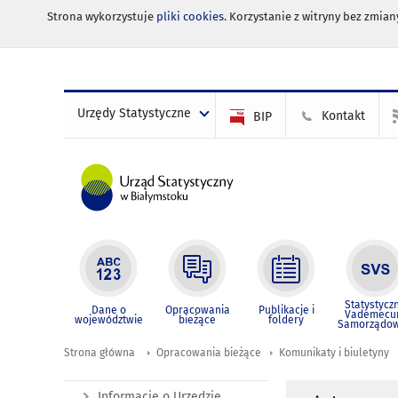
Strona wykorzystuje
pliki cookies
. Korzystanie z witryny bez zmi
Urzędy Statystyczne
Kontakt
BIP
Statystycz
Dane o
Opracowania
Publikacje i
Vademec
województwie
bieżące
foldery
Samorządo
Strona główna
Opracowania bieżące
Komunikaty i biuletyny
Informacje o Urzędzie