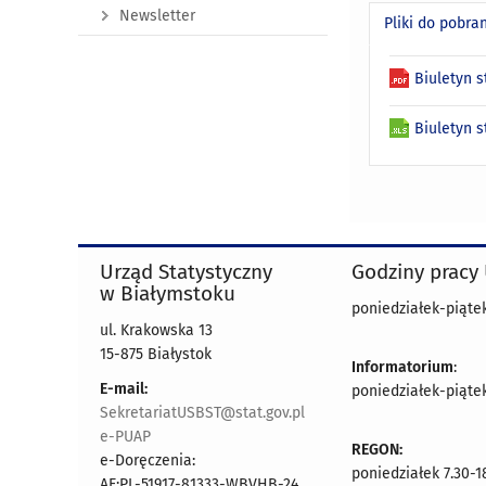
Newsletter
Pliki do pobra
Biuletyn 
Biuletyn 
Urząd Statystyczny
Godziny pracy
w Białymstoku
poniedziałek-piątek 
ul. Krakowska 13
15-875 Białystok
Informatorium
:
E-mail:
poniedziałek-piątek 
SekretariatUSBST@stat.gov.pl
e-PUAP
REGON:
e-Doręczenia:
poniedziałek 7.30-1
AE:PL-51917-81333-WBVHB-24