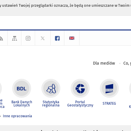
any ustawień Twojej przeglądarki oznacza, że będą one umieszczane w Twoi
Dla mediów
Co, 
ne
Bank Danych
Statystyka
Portal
um
STRATEG
Lokalnych
regionalna
Geostatystyczny
wca
K
Inne opracowania